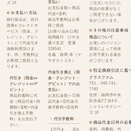
支払い
ズ 1F
ご注文いただいた
お支払金額＝商品
商品の在庫がなく
代金+送料
ご用意できない場
銀行振込み、佐川
振込手数料はお客
合がございます。
急便e-コレクトサ
様ご負担
ービス（現金、ク
[お振り込み口座]
レジット、デビッ
福岡銀行 けやき
商品について
ト）にて代金引き
通り支店 普通
お使いのパソコン
換御利用頂けま
328541
環境によって色味
す。尚、手数料は
名義 政岡 幸（マ
が若干変わる場合
お客様ご負担とな
サオカミユキ）
がございます。
ります。
代金引き換え（現
クラスファム
代引き（現金or
金・クレジット・
TEL：092-741-
クレジットorデ
デビット）でのお
7783
ビット）
支払い
住所：福岡市中央
商品到着時に代
お支払金額＝①商
区赤坂2丁目4-5
金（商品代金+消
品代金+②代金引
シャトレサクシー
費税+送料+代金
換手数料+③送料
ズ 1F
引き換え手数
料）をお支払下
代引手数料
さい。
送料、消費税、代
1万円ま
324