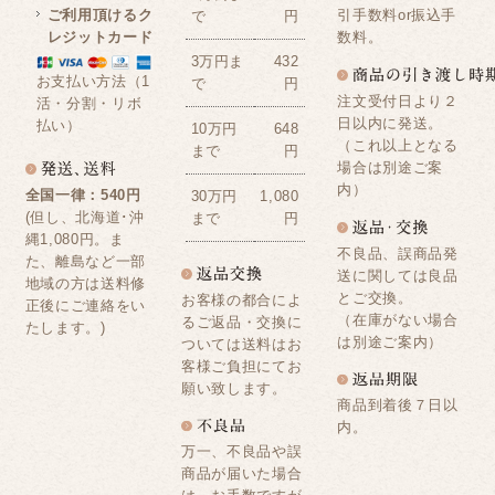
ご利用頂けるク
引手数料or振込手
で
円
レジットカード
数料。
3万円ま
432
お支払い方法（1
で
円
注文受付日より２
活・分割・リボ
日以内に発送。
払い）
10万円
648
（これ以上となる
まで
円
場合は別途ご案
内）
全国一律：540円
30万円
1,080
(但し、北海道･沖
まで
円
縄1,080円。ま
不良品、誤商品発
た、離島など一部
送に関しては良品
地域の方は送料修
とご交換。
お客様の都合によ
正後にご連絡をい
（在庫がない場合
るご返品・交換に
たします。)
は別途ご案内）
ついては送料はお
客様ご負担にてお
願い致します。
商品到着後７日以
内。
万一、不良品や誤
商品が届いた場合