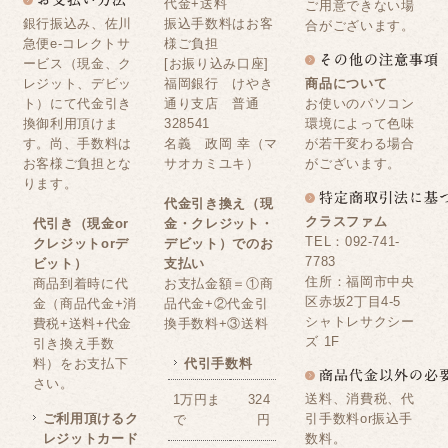
代金+送料
ご用意できない場
銀行振込み、佐川
振込手数料はお客
合がございます。
急便e-コレクトサ
様ご負担
ービス（現金、ク
[お振り込み口座]
レジット、デビッ
福岡銀行 けやき
商品について
ト）にて代金引き
通り支店 普通
お使いのパソコン
換御利用頂けま
328541
環境によって色味
す。尚、手数料は
名義 政岡 幸（マ
が若干変わる場合
お客様ご負担とな
サオカミユキ）
がございます。
ります。
代金引き換え（現
クラスファム
代引き（現金or
金・クレジット・
TEL：092-741-
クレジットorデ
デビット）でのお
7783
ビット）
支払い
住所：福岡市中央
商品到着時に代
お支払金額＝①商
区赤坂2丁目4-5
金（商品代金+消
品代金+②代金引
シャトレサクシー
費税+送料+代金
換手数料+③送料
ズ 1F
引き換え手数
料）をお支払下
代引手数料
さい。
送料、消費税、代
1万円ま
324
ご利用頂けるク
引手数料or振込手
で
円
レジットカード
数料。