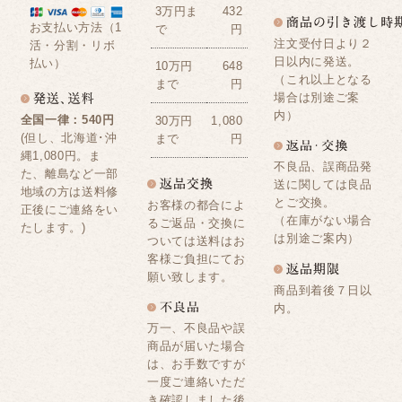
3万円ま
432
お支払い方法（1
で
円
注文受付日より２
活・分割・リボ
日以内に発送。
払い）
10万円
648
（これ以上となる
まで
円
場合は別途ご案
内）
全国一律：540円
30万円
1,080
(但し、北海道･沖
まで
円
縄1,080円。ま
不良品、誤商品発
た、離島など一部
送に関しては良品
地域の方は送料修
とご交換。
お客様の都合によ
正後にご連絡をい
（在庫がない場合
るご返品・交換に
たします。)
は別途ご案内）
ついては送料はお
客様ご負担にてお
願い致します。
商品到着後７日以
内。
万一、不良品や誤
商品が届いた場合
は、お手数ですが
一度ご連絡いただ
き確認しました後