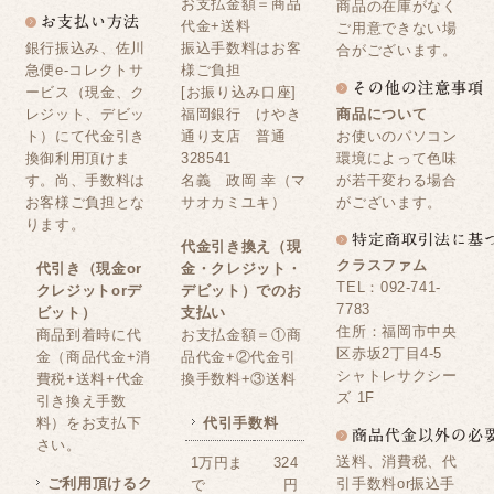
お支払金額＝商品
商品の在庫がなく
代金+送料
ご用意できない場
銀行振込み、佐川
振込手数料はお客
合がございます。
急便e-コレクトサ
様ご負担
ービス（現金、ク
[お振り込み口座]
レジット、デビッ
福岡銀行 けやき
商品について
ト）にて代金引き
通り支店 普通
お使いのパソコン
換御利用頂けま
328541
環境によって色味
す。尚、手数料は
名義 政岡 幸（マ
が若干変わる場合
お客様ご負担とな
サオカミユキ）
がございます。
ります。
代金引き換え（現
クラスファム
代引き（現金or
金・クレジット・
TEL：092-741-
クレジットorデ
デビット）でのお
7783
ビット）
支払い
住所：福岡市中央
商品到着時に代
お支払金額＝①商
区赤坂2丁目4-5
金（商品代金+消
品代金+②代金引
シャトレサクシー
費税+送料+代金
換手数料+③送料
ズ 1F
引き換え手数
料）をお支払下
代引手数料
さい。
送料、消費税、代
1万円ま
324
ご利用頂けるク
引手数料or振込手
で
円