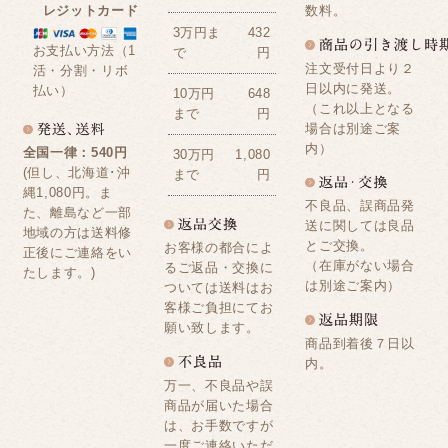
レジットカード
数料。
3万円ま
432
お支払い方法（1
で
円
注文受付日より２
活・分割・リボ
日以内に発送。
払い）
10万円
648
（これ以上となる
まで
円
場合は別途ご案
内）
全国一律：540円
30万円
1,080
(但し、北海道･沖
まで
円
縄1,080円。ま
不良品、誤商品発
た、離島など一部
送に関しては良品
地域の方は送料修
とご交換。
お客様の都合によ
正後にご連絡をい
（在庫がない場合
るご返品・交換に
たします。)
は別途ご案内）
ついては送料はお
客様ご負担にてお
願い致します。
商品到着後７日以
内。
万一、不良品や誤
商品が届いた場合
は、お手数ですが
一度ご連絡いただ