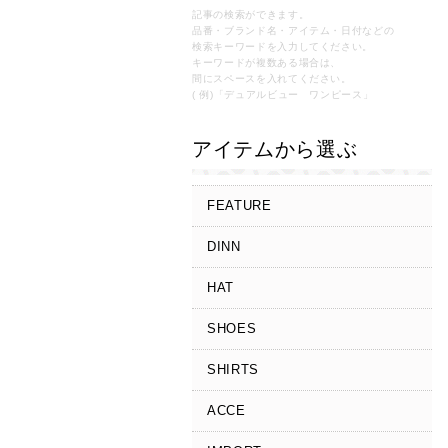
記事の検索ができます。
品番・ブランド名・アイテム・日付などの
検索キーワードを入力してください。
キーワードが複数ある場合は、
間にスペースを入れてください。
( 例)「デュアルビュー ワンピース」
アイテムから選ぶ
FEATURE
DINN
HAT
SHOES
SHIRTS
ACCE