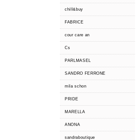
chill&buy
FABRICE
cour care an
Cs
PARLMASEL
SANDRO FERRONE
mila schon
PRIDE
MARELLA
ANONA
sandraboutique