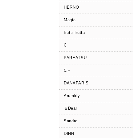
HERNO
Magia
frutti frutta
C
PAREATSU
C＋
DANAPARIS
Arumlily
＆Dear
Sandra
DINN