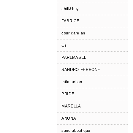
chill&buy
FABRICE
cour care an
Cs
PARLMASEL
SANDRO FERRONE
mila schon
PRIDE
MARELLA
ANONA
sandraboutique