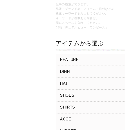
記事の検索ができます。
品番・ブランド名・アイテム・日付などの
検索キーワードを入力してください。
キーワードが複数ある場合は、
間にスペースを入れてください。
( 例)「デュアルビュー ワンピース」
アイテムから選ぶ
FEATURE
DINN
HAT
SHOES
SHIRTS
ACCE