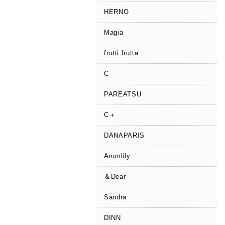
HERNO
Magia
frutti frutta
C
PAREATSU
C＋
DANAPARIS
Arumlily
＆Dear
Sandra
DINN