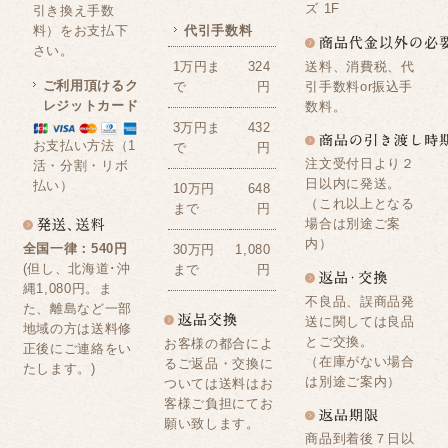
ズ 1F
引き換え手数
料）をお支払下
代引手数料
さい。
送料、消費税、代
1万円ま
324
ご利用頂けるク
引手数料or振込手
で
円
レジットカード
数料。
3万円ま
432
お支払い方法（1
で
円
注文受付日より２
活・分割・リボ
日以内に発送。
払い）
10万円
648
（これ以上となる
まで
円
場合は別途ご案
内）
全国一律：540円
30万円
1,080
(但し、北海道･沖
まで
円
縄1,080円。ま
不良品、誤商品発
た、離島など一部
送に関しては良品
地域の方は送料修
とご交換。
お客様の都合によ
正後にご連絡をい
（在庫がない場合
るご返品・交換に
たします。)
は別途ご案内）
ついては送料はお
客様ご負担にてお
願い致します。
商品到着後７日以