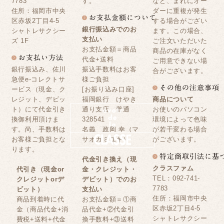
7783
す。
など、まれにオー
住所：福岡市中央
ダーに重複が発生
区赤坂2丁目4-5
する場合がござい
銀行振込みでのお
シャトレサクシー
ます。この場合、
支払い
ズ 1F
ご注文いただいた
お支払金額＝商品
商品の在庫がなく
代金+送料
ご用意できない場
銀行振込み、佐川
振込手数料はお客
合がございます。
急便e-コレクトサ
様ご負担
ービス（現金、ク
[お振り込み口座]
レジット、デビッ
福岡銀行 けやき
商品について
ト）にて代金引き
通り支店 普通
お使いのパソコン
換御利用頂けま
328541
環境によって色味
す。尚、手数料は
名義 政岡 幸（マ
が若干変わる場合
お客様ご負担とな
サオカミユキ）
がございます。
ります。
代金引き換え（現
クラスファム
代引き（現金or
金・クレジット・
TEL：092-741-
クレジットorデ
デビット）でのお
7783
ビット）
支払い
住所：福岡市中央
商品到着時に代
お支払金額＝①商
区赤坂2丁目4-5
金（商品代金+消
品代金+②代金引
シャトレサクシー
費税+送料+代金
換手数料+③送料