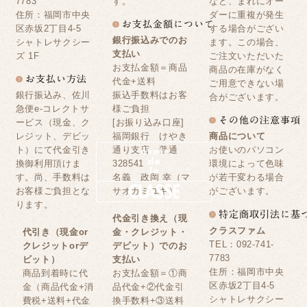
7783
す。
など、まれにオー
住所：福岡市中央
ダーに重複が発生
区赤坂2丁目4-5
する場合がござい
銀行振込みでのお
シャトレサクシー
ます。この場合、
支払い
ズ 1F
ご注文いただいた
お支払金額＝商品
商品の在庫がなく
代金+送料
ご用意できない場
銀行振込み、佐川
振込手数料はお客
合がございます。
急便e-コレクトサ
様ご負担
ービス（現金、ク
[お振り込み口座]
レジット、デビッ
福岡銀行 けやき
商品について
ト）にて代金引き
通り支店 普通
お使いのパソコン
換御利用頂けま
328541
環境によって色味
す。尚、手数料は
名義 政岡 幸（マ
が若干変わる場合
お客様ご負担とな
サオカミユキ）
がございます。
ります。
代金引き換え（現
クラスファム
代引き（現金or
金・クレジット・
TEL：092-741-
クレジットorデ
デビット）でのお
7783
ビット）
支払い
住所：福岡市中央
商品到着時に代
お支払金額＝①商
区赤坂2丁目4-5
金（商品代金+消
品代金+②代金引
シャトレサクシー
費税+送料+代金
換手数料+③送料