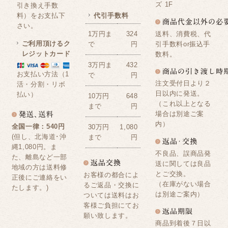
ズ 1F
引き換え手数
料）をお支払下
代引手数料
さい。
送料、消費税、代
1万円ま
324
ご利用頂けるク
引手数料or振込手
で
円
レジットカード
数料。
3万円ま
432
お支払い方法（1
で
円
注文受付日より２
活・分割・リボ
日以内に発送。
払い）
10万円
648
（これ以上となる
まで
円
場合は別途ご案
内）
全国一律：540円
30万円
1,080
(但し、北海道･沖
まで
円
縄1,080円。ま
不良品、誤商品発
た、離島など一部
送に関しては良品
地域の方は送料修
とご交換。
お客様の都合によ
正後にご連絡をい
（在庫がない場合
るご返品・交換に
たします。)
は別途ご案内）
ついては送料はお
客様ご負担にてお
願い致します。
商品到着後７日以