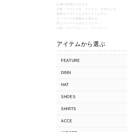
記事の検索ができます。
品番・ブランド名・アイテム・日付などの
検索キーワードを入力してください。
キーワードが複数ある場合は、
間にスペースを入れてください。
( 例)「デュアルビュー ワンピース」
アイテムから選ぶ
FEATURE
DINN
HAT
SHOES
SHIRTS
ACCE