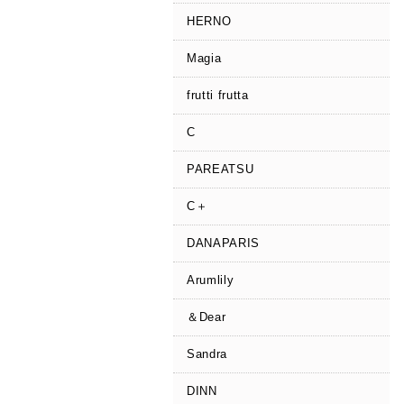
HERNO
Magia
frutti frutta
C
PAREATSU
C＋
DANAPARIS
Arumlily
＆Dear
Sandra
DINN