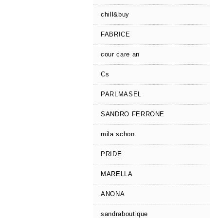
chill&buy
FABRICE
cour care an
Cs
PARLMASEL
SANDRO FERRONE
mila schon
PRIDE
MARELLA
ANONA
sandraboutique