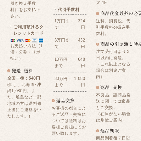
ズ 1F
引き換え手数
料）をお支払下
代引手数料
さい。
送料、消費税、代
1万円ま
324
ご利用頂けるク
引手数料or振込手
で
円
レジットカード
数料。
3万円ま
432
お支払い方法（1
で
円
注文受付日より２
活・分割・リボ
日以内に発送。
払い）
10万円
648
（これ以上となる
まで
円
場合は別途ご案
内）
全国一律：540円
30万円
1,080
(但し、北海道･沖
まで
円
縄1,080円。ま
不良品、誤商品発
た、離島など一部
送に関しては良品
地域の方は送料修
とご交換。
お客様の都合によ
正後にご連絡をい
（在庫がない場合
るご返品・交換に
たします。)
は別途ご案内）
ついては送料はお
客様ご負担にてお
願い致します。
商品到着後７日以