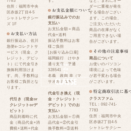
7783
す。
など、まれにオー
住所：福岡市中央
ダーに重複が発生
区赤坂2丁目4-5
する場合がござい
銀行振込みでのお
シャトレサクシー
ます。この場合、
支払い
ズ 1F
ご注文いただいた
お支払金額＝商品
商品の在庫がなく
代金+送料
ご用意できない場
銀行振込み、佐川
振込手数料はお客
合がございます。
急便e-コレクトサ
様ご負担
ービス（現金、ク
[お振り込み口座]
レジット、デビッ
福岡銀行 けやき
商品について
ト）にて代金引き
通り支店 普通
お使いのパソコン
換御利用頂けま
328541
環境によって色味
す。尚、手数料は
名義 政岡 幸（マ
が若干変わる場合
お客様ご負担とな
サオカミユキ）
がございます。
ります。
代金引き換え（現
クラスファム
代引き（現金or
金・クレジット・
TEL：092-741-
クレジットorデ
デビット）でのお
7783
ビット）
支払い
住所：福岡市中央
商品到着時に代
お支払金額＝①商
区赤坂2丁目4-5
金（商品代金+消
品代金+②代金引
シャトレサクシー
費税+送料+代金
換手数料+③送料