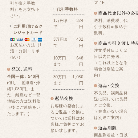
ズ 1F
引き換え手数
料）をお支払下
代引手数料
さい。
送料、消費税、代
1万円ま
324
ご利用頂けるク
引手数料or振込手
で
円
レジットカード
数料。
3万円ま
432
お支払い方法（1
で
円
注文受付日より２
活・分割・リボ
日以内に発送。
払い）
10万円
648
（これ以上となる
まで
円
場合は別途ご案
内）
全国一律：540円
30万円
1,080
(但し、北海道･沖
まで
円
縄1,080円。ま
不良品、誤商品発
た、離島など一部
送に関しては良品
地域の方は送料修
とご交換。
お客様の都合によ
正後にご連絡をい
（在庫がない場合
るご返品・交換に
たします。)
は別途ご案内）
ついては送料はお
客様ご負担にてお
願い致します。
商品到着後７日以