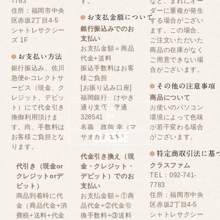
7783
す。
など、まれにオー
住所：福岡市中央
ダーに重複が発生
区赤坂2丁目4-5
する場合がござい
銀行振込みでのお
シャトレサクシー
ます。この場合、
支払い
ズ 1F
ご注文いただいた
お支払金額＝商品
商品の在庫がなく
代金+送料
ご用意できない場
銀行振込み、佐川
振込手数料はお客
合がございます。
急便e-コレクトサ
様ご負担
ービス（現金、ク
[お振り込み口座]
レジット、デビッ
福岡銀行 けやき
商品について
ト）にて代金引き
通り支店 普通
お使いのパソコン
換御利用頂けま
328541
環境によって色味
す。尚、手数料は
名義 政岡 幸（マ
が若干変わる場合
お客様ご負担とな
サオカミユキ）
がございます。
ります。
代金引き換え（現
クラスファム
代引き（現金or
金・クレジット・
TEL：092-741-
クレジットorデ
デビット）でのお
7783
ビット）
支払い
住所：福岡市中央
商品到着時に代
お支払金額＝①商
区赤坂2丁目4-5
金（商品代金+消
品代金+②代金引
シャトレサクシー
費税+送料+代金
換手数料+③送料