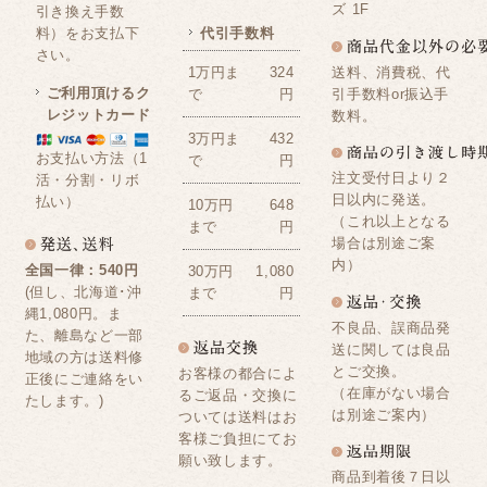
ズ 1F
引き換え手数
料）をお支払下
代引手数料
さい。
送料、消費税、代
1万円ま
324
ご利用頂けるク
引手数料or振込手
で
円
レジットカード
数料。
3万円ま
432
お支払い方法（1
で
円
注文受付日より２
活・分割・リボ
日以内に発送。
払い）
10万円
648
（これ以上となる
まで
円
場合は別途ご案
内）
全国一律：540円
30万円
1,080
(但し、北海道･沖
まで
円
縄1,080円。ま
不良品、誤商品発
た、離島など一部
送に関しては良品
地域の方は送料修
とご交換。
お客様の都合によ
正後にご連絡をい
（在庫がない場合
るご返品・交換に
たします。)
は別途ご案内）
ついては送料はお
客様ご負担にてお
願い致します。
商品到着後７日以