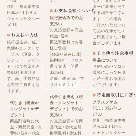
7783
す。
など、まれにオー
住所：福岡市中央
ダーに重複が発生
区赤坂2丁目4-5
する場合がござい
銀行振込みでのお
シャトレサクシー
ます。この場合、
支払い
ズ 1F
ご注文いただいた
お支払金額＝商品
商品の在庫がなく
代金+送料
ご用意できない場
銀行振込み、佐川
振込手数料はお客
合がございます。
急便e-コレクトサ
様ご負担
ービス（現金、ク
[お振り込み口座]
レジット、デビッ
福岡銀行 けやき
商品について
ト）にて代金引き
通り支店 普通
お使いのパソコン
換御利用頂けま
328541
環境によって色味
す。尚、手数料は
名義 政岡 幸（マ
が若干変わる場合
お客様ご負担とな
サオカミユキ）
がございます。
ります。
代金引き換え（現
クラスファム
代引き（現金or
金・クレジット・
TEL：092-741-
クレジットorデ
デビット）でのお
7783
ビット）
支払い
住所：福岡市中央
商品到着時に代
お支払金額＝①商
区赤坂2丁目4-5
金（商品代金+消
品代金+②代金引
シャトレサクシー
費税+送料+代金
換手数料+③送料