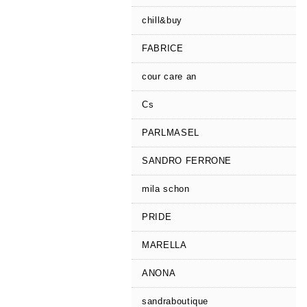
chill&buy
FABRICE
cour care an
Cs
PARLMASEL
SANDRO FERRONE
mila schon
PRIDE
MARELLA
ANONA
sandraboutique