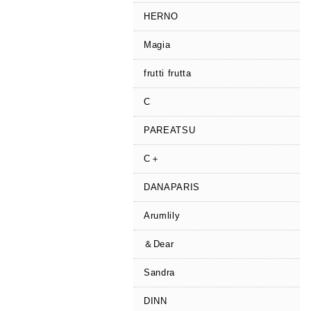
HERNO
Magia
frutti frutta
C
PAREATSU
C＋
DANAPARIS
Arumlily
＆Dear
Sandra
DINN