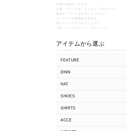
記事の検索ができます。
品番・ブランド名・アイテム・日付などの
検索キーワードを入力してください。
キーワードが複数ある場合は、
間にスペースを入れてください。
( 例)「デュアルビュー ワンピース」
アイテムから選ぶ
FEATURE
DINN
HAT
SHOES
SHIRTS
ACCE