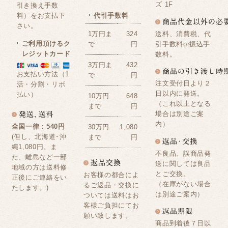
ズ 1F
引き換え手数
料）をお支払下
代引手数料
さい。
送料、消費税、代
1万円ま
324
ご利用頂けるク
引手数料or振込手
で
円
レジットカード
数料。
3万円ま
432
お支払い方法（1
で
円
注文受付日より２
活・分割・リボ
日以内に発送。
払い）
10万円
648
（これ以上となる
まで
円
場合は別途ご案
内）
全国一律：540円
30万円
1,080
(但し、北海道･沖
まで
円
縄1,080円。ま
不良品、誤商品発
た、離島など一部
送に関しては良品
地域の方は送料修
とご交換。
お客様の都合によ
正後にご連絡をい
（在庫がない場合
るご返品・交換に
たします。)
は別途ご案内）
ついては送料はお
客様ご負担にてお
願い致します。
商品到着後７日以