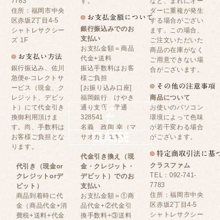
7783
す。
など、まれにオー
住所：福岡市中央
ダーに重複が発生
区赤坂2丁目4-5
する場合がござい
銀行振込みでのお
シャトレサクシー
ます。この場合、
支払い
ズ 1F
ご注文いただいた
お支払金額＝商品
商品の在庫がなく
代金+送料
ご用意できない場
銀行振込み、佐川
振込手数料はお客
合がございます。
急便e-コレクトサ
様ご負担
ービス（現金、ク
[お振り込み口座]
レジット、デビッ
福岡銀行 けやき
商品について
ト）にて代金引き
通り支店 普通
お使いのパソコン
換御利用頂けま
328541
環境によって色味
す。尚、手数料は
名義 政岡 幸（マ
が若干変わる場合
お客様ご負担とな
サオカミユキ）
がございます。
ります。
代金引き換え（現
クラスファム
代引き（現金or
金・クレジット・
TEL：092-741-
クレジットorデ
デビット）でのお
7783
ビット）
支払い
住所：福岡市中央
商品到着時に代
お支払金額＝①商
区赤坂2丁目4-5
金（商品代金+消
品代金+②代金引
シャトレサクシー
費税+送料+代金
換手数料+③送料