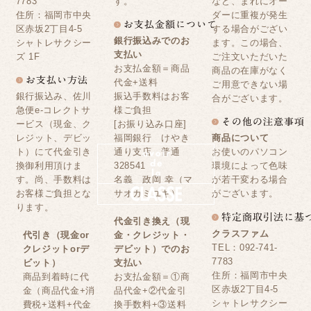
7783
す。
など、まれにオー
住所：福岡市中央
ダーに重複が発生
区赤坂2丁目4-5
する場合がござい
銀行振込みでのお
シャトレサクシー
ます。この場合、
支払い
ズ 1F
ご注文いただいた
お支払金額＝商品
商品の在庫がなく
代金+送料
ご用意できない場
銀行振込み、佐川
振込手数料はお客
合がございます。
急便e-コレクトサ
様ご負担
ービス（現金、ク
[お振り込み口座]
レジット、デビッ
福岡銀行 けやき
商品について
ト）にて代金引き
通り支店 普通
お使いのパソコン
換御利用頂けま
328541
環境によって色味
す。尚、手数料は
名義 政岡 幸（マ
が若干変わる場合
お客様ご負担とな
サオカミユキ）
がございます。
ります。
代金引き換え（現
クラスファム
代引き（現金or
金・クレジット・
TEL：092-741-
クレジットorデ
デビット）でのお
7783
ビット）
支払い
住所：福岡市中央
商品到着時に代
お支払金額＝①商
区赤坂2丁目4-5
金（商品代金+消
品代金+②代金引
シャトレサクシー
費税+送料+代金
換手数料+③送料