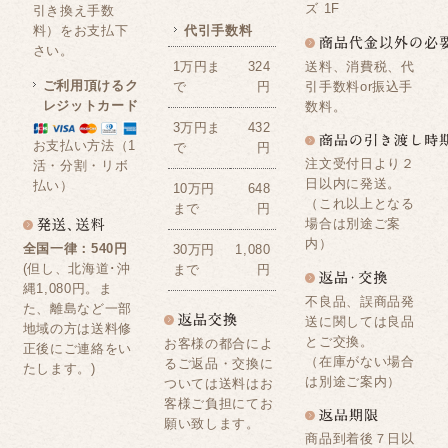
ズ 1F
引き換え手数
料）をお支払下
代引手数料
さい。
送料、消費税、代
1万円ま
324
ご利用頂けるク
引手数料or振込手
で
円
レジットカード
数料。
3万円ま
432
お支払い方法（1
で
円
注文受付日より２
活・分割・リボ
日以内に発送。
払い）
10万円
648
（これ以上となる
まで
円
場合は別途ご案
内）
全国一律：540円
30万円
1,080
(但し、北海道･沖
まで
円
縄1,080円。ま
不良品、誤商品発
た、離島など一部
送に関しては良品
地域の方は送料修
とご交換。
お客様の都合によ
正後にご連絡をい
（在庫がない場合
るご返品・交換に
たします。)
は別途ご案内）
ついては送料はお
客様ご負担にてお
願い致します。
商品到着後７日以