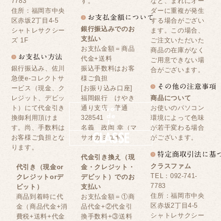
7783
す。
など、まれにオー
住所：福岡市中央
ダーに重複が発生
区赤坂2丁目4-5
する場合がござい
銀行振込みでのお
シャトレサクシー
ます。この場合、
支払い
ズ 1F
ご注文いただいた
お支払金額＝商品
商品の在庫がなく
代金+送料
ご用意できない場
銀行振込み、佐川
振込手数料はお客
合がございます。
急便e-コレクトサ
様ご負担
ービス（現金、ク
[お振り込み口座]
レジット、デビッ
福岡銀行 けやき
商品について
ト）にて代金引き
通り支店 普通
お使いのパソコン
換御利用頂けま
328541
環境によって色味
す。尚、手数料は
名義 政岡 幸（マ
が若干変わる場合
お客様ご負担とな
サオカミユキ）
がございます。
ります。
代金引き換え（現
クラスファム
代引き（現金or
金・クレジット・
TEL：092-741-
クレジットorデ
デビット）でのお
7783
ビット）
支払い
住所：福岡市中央
商品到着時に代
お支払金額＝①商
区赤坂2丁目4-5
金（商品代金+消
品代金+②代金引
シャトレサクシー
費税+送料+代金
換手数料+③送料