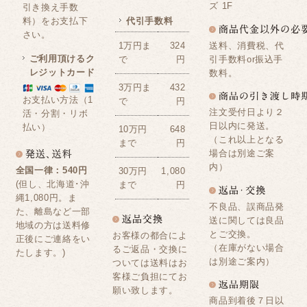
ズ 1F
引き換え手数
料）をお支払下
代引手数料
さい。
送料、消費税、代
1万円ま
324
ご利用頂けるク
引手数料or振込手
で
円
レジットカード
数料。
3万円ま
432
お支払い方法（1
で
円
注文受付日より２
活・分割・リボ
日以内に発送。
払い）
10万円
648
（これ以上となる
まで
円
場合は別途ご案
内）
全国一律：540円
30万円
1,080
(但し、北海道･沖
まで
円
縄1,080円。ま
不良品、誤商品発
た、離島など一部
送に関しては良品
地域の方は送料修
とご交換。
お客様の都合によ
正後にご連絡をい
（在庫がない場合
るご返品・交換に
たします。)
は別途ご案内）
ついては送料はお
客様ご負担にてお
願い致します。
商品到着後７日以