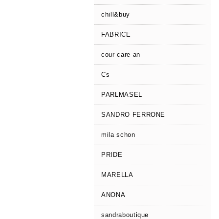
chill&buy
FABRICE
cour care an
Cs
PARLMASEL
SANDRO FERRONE
mila schon
PRIDE
MARELLA
ANONA
sandraboutique