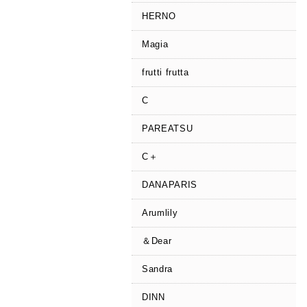
HERNO
Magia
frutti frutta
C
PAREATSU
C＋
DANAPARIS
Arumlily
＆Dear
Sandra
DINN