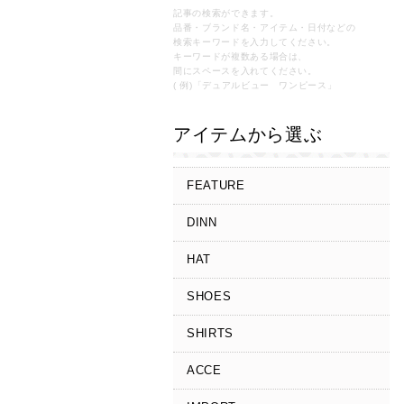
記事の検索ができます。
品番・ブランド名・アイテム・日付などの
検索キーワードを入力してください。
キーワードが複数ある場合は、
間にスペースを入れてください。
( 例)「デュアルビュー ワンピース」
アイテムから選ぶ
FEATURE
DINN
HAT
SHOES
SHIRTS
ACCE