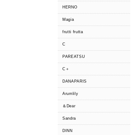
HERNO
Magia
frutti frutta
C
PAREATSU
C＋
DANAPARIS
Arumlily
＆Dear
Sandra
DINN