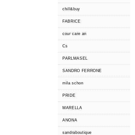
chill&buy
FABRICE
cour care an
Cs
PARLMASEL
SANDRO FERRONE
mila schon
PRIDE
MARELLA
ANONA
sandraboutique