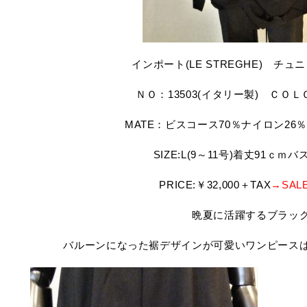
インポート(LE STREGHE) チ
ＮＯ：13503(イタリー製) ＣＯ
MATE：ビスコース70％ナイロン26
SIZE:L(9～11号)着丈91ｃｍバ
PRICE:￥32,000＋TAX
→SAL
晩夏に活躍するブラッ
バルーンになった裾デザインが可愛いワンピース