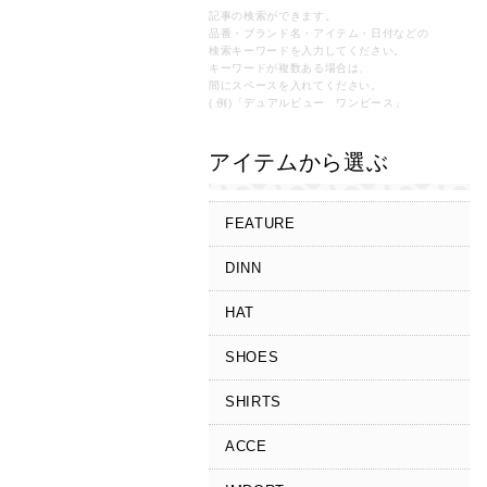
記事の検索ができます。
品番・ブランド名・アイテム・日付などの
検索キーワードを入力してください。
キーワードが複数ある場合は、
間にスペースを入れてください。
( 例)「デュアルビュー ワンピース」
アイテムから選ぶ
FEATURE
DINN
HAT
SHOES
SHIRTS
ACCE