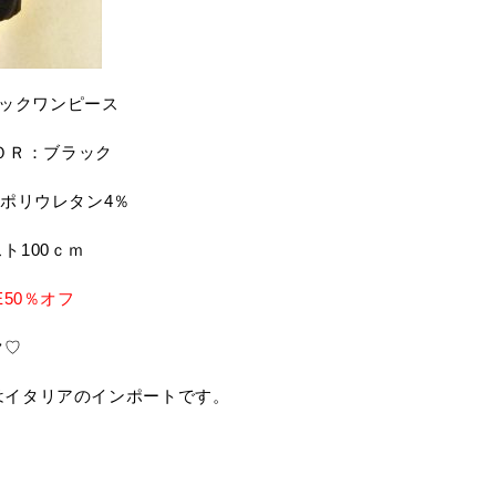
ュニックワンピース
ＬＯＲ：ブラック
％ポリウレタン4％
スト100ｃｍ
E50％オフ
ク♡
はイタリアのインポートです。