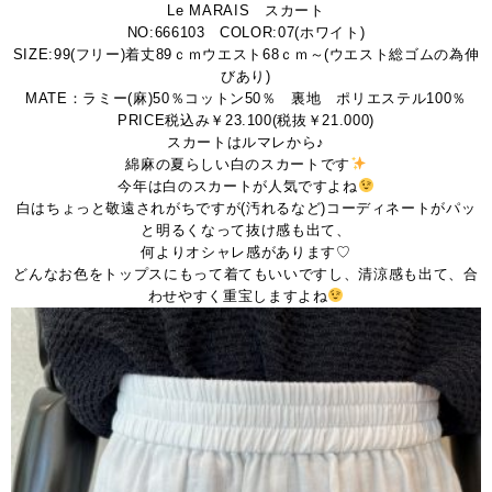
Le MARAIS スカート
NO:666103 COLOR:07(ホワイト)
SIZE:99(フリー)着丈89ｃｍウエスト68ｃｍ～(ウエスト総ゴムの為伸
びあり)
MATE：ラミー(麻)50％コットン50％ 裏地 ポリエステル100％
PRICE税込み￥23.100(税抜￥21.000)
スカートはルマレから♪
綿麻の夏らしい白のスカートです
今年は白のスカートが人気ですよね
白はちょっと敬遠されがちですが(汚れるなど)コーディネートがパッ
と明るくなって抜け感も出て、
何よりオシャレ感があります♡
どんなお色をトップスにもって着てもいいですし、清涼感も出て、合
わせやすく重宝しますよね