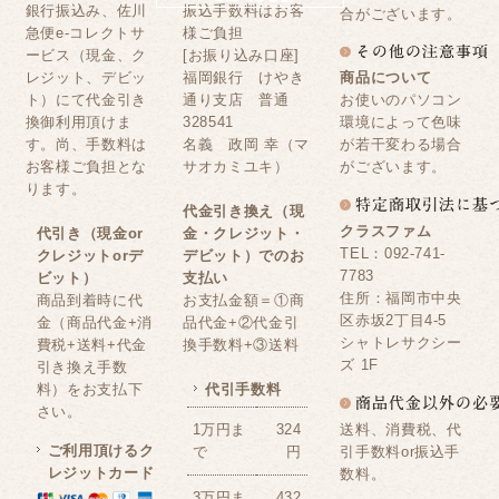
銀行振込み、佐川
振込手数料はお客
合がございます。
急便e-コレクトサ
様ご負担
ービス（現金、ク
[お振り込み口座]
レジット、デビッ
福岡銀行 けやき
商品について
ト）にて代金引き
通り支店 普通
お使いのパソコン
換御利用頂けま
328541
環境によって色味
す。尚、手数料は
名義 政岡 幸（マ
が若干変わる場合
お客様ご負担とな
サオカミユキ）
がございます。
ります。
代金引き換え（現
クラスファム
代引き（現金or
金・クレジット・
TEL：092-741-
クレジットorデ
デビット）でのお
7783
ビット）
支払い
住所：福岡市中央
商品到着時に代
お支払金額＝①商
区赤坂2丁目4-5
金（商品代金+消
品代金+②代金引
シャトレサクシー
費税+送料+代金
換手数料+③送料
ズ 1F
引き換え手数
料）をお支払下
代引手数料
さい。
送料、消費税、代
1万円ま
324
ご利用頂けるク
引手数料or振込手
で
円
レジットカード
数料。
3万円ま
432