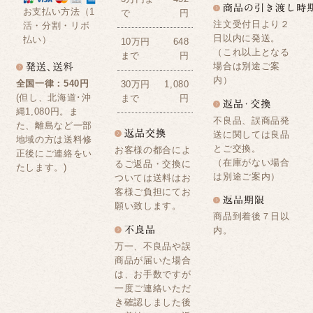
お支払い方法（1
で
円
注文受付日より２
活・分割・リボ
日以内に発送。
払い）
10万円
648
（これ以上となる
まで
円
場合は別途ご案
内）
全国一律：540円
30万円
1,080
(但し、北海道･沖
まで
円
縄1,080円。ま
不良品、誤商品発
た、離島など一部
送に関しては良品
地域の方は送料修
とご交換。
お客様の都合によ
正後にご連絡をい
（在庫がない場合
るご返品・交換に
たします。)
は別途ご案内）
ついては送料はお
客様ご負担にてお
願い致します。
商品到着後７日以
内。
万一、不良品や誤
商品が届いた場合
は、お手数ですが
一度ご連絡いただ
き確認しました後