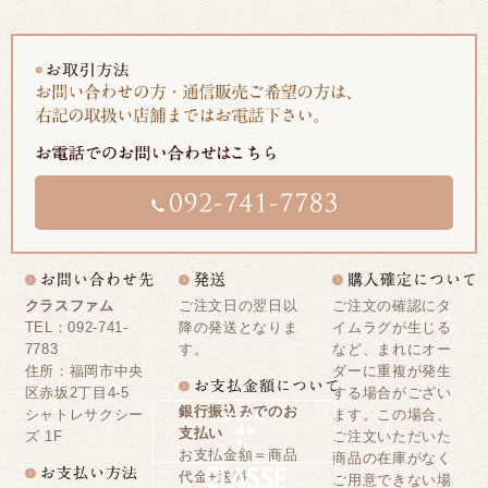
クラスファム
ご注文日の翌日以
ご注文の確認にタ
TEL：092-741-
降の発送となりま
イムラグが生じる
7783
す。
など、まれにオー
住所：福岡市中央
ダーに重複が発生
区赤坂2丁目4-5
する場合がござい
銀行振込みでのお
シャトレサクシー
ます。この場合、
支払い
ズ 1F
ご注文いただいた
お支払金額＝商品
商品の在庫がなく
代金+送料
ご用意できない場