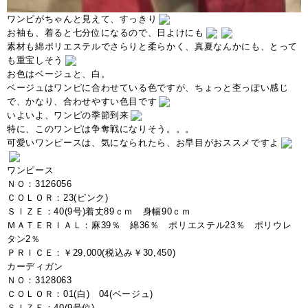
ワンピがちゃんと見えて、すっきり
お袖も、着ると七分位になるので、日よけにも
素材も綿ポリエステルでさらりと柔らかく、真夏なんかにも、とって
も重宝しそう
お色はベージュと、白。
ベージュはワンピに合わせている色ですが、ちょっと杢っぽい感じ
で、かなり、合わせやすい色目です
いよいよ、ワンピの季節到来
特に、このワンピは争奪戦になりそう。。。
可愛いワンピースは、気になられたら、お早目がおススメですよ
ワンピース
ＮＯ：3126056
ＣＯＬＯＲ：23(ピンク)
ＳＩＺＥ：40(9号)着丈89ｃｍ 身幅90ｃｍ
ＭＡＴＥＲＩＡＬ：麻39％ 綿36％ ポリエステル23％ ポリウレ
タン2％
ＰＲＩＣＥ：￥29,000(税込み￥30,450)
カーディガン
ＮＯ：3128063
ＣＯＬＯＲ：01(白) 04(ベージュ)
ＳＩＺＥ：40(9号位)