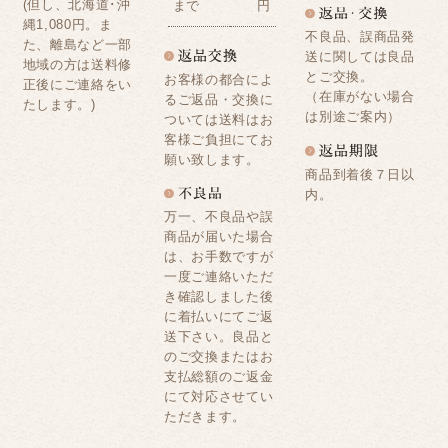
(但し、北海道･沖
まで
円
縄1,080円。ま
不良品、誤商品発
た、離島など一部
送に関しては良品
地域の方は送料修
とご交換。
お客様の都合によ
正後にご連絡をい
（在庫がない場合
るご返品・交換に
たします。)
は別途ご案内）
ついては送料はお
客様ご負担にてお
願い致します。
商品到着後７日以
内。
万一、不良品や誤
商品が届いた場合
は、お手数ですが
一度ご連絡いただ
き確認しました後
に着払いにてご返
送下さい。良品と
のご交換またはお
支払総額のご返金
にて対応させてい
ただきます。