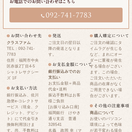
クラスファム
ご注文日の翌日以
ご注文の確認にタ
TEL：092-741-
降の発送となりま
イムラグが生じる
7783
す。
など、まれにオー
住所：福岡市中央
ダーに重複が発生
区赤坂2丁目4-5
する場合がござい
銀行振込みでのお
シャトレサクシー
ます。この場合、
支払い
ズ 1F
ご注文いただいた
お支払金額＝商品
商品の在庫がなく
代金+送料
ご用意できない場
銀行振込み、佐川
振込手数料はお客
合がございます。
急便e-コレクトサ
様ご負担
ービス（現金、ク
[お振り込み口座]
レジット、デビッ
福岡銀行 けやき
商品について
ト）にて代金引き
通り支店 普通
お使いのパソコン
換御利用頂けま
328541
環境によって色味
す。尚、手数料は
名義 政岡 幸（マ
が若干変わる場合