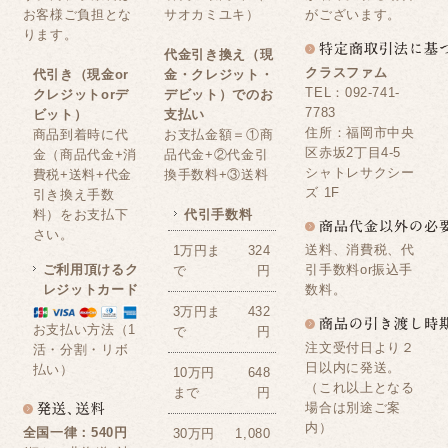
お客様ご負担とな
サオカミユキ）
がございます。
ります。
代金引き換え（現
クラスファム
代引き（現金or
金・クレジット・
TEL：092-741-
クレジットorデ
デビット）でのお
7783
ビット）
支払い
住所：福岡市中央
商品到着時に代
お支払金額＝①商
区赤坂2丁目4-5
金（商品代金+消
品代金+②代金引
シャトレサクシー
費税+送料+代金
換手数料+③送料
ズ 1F
引き換え手数
料）をお支払下
代引手数料
さい。
送料、消費税、代
1万円ま
324
ご利用頂けるク
引手数料or振込手
で
円
レジットカード
数料。
3万円ま
432
お支払い方法（1
で
円
注文受付日より２
活・分割・リボ
日以内に発送。
払い）
10万円
648
（これ以上となる
まで
円
場合は別途ご案
内）
全国一律：540円
30万円
1,080