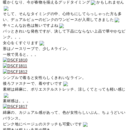
暖かくなり、今が春物を揃えるグッドタイミング
かもしれません
そして、そんなタイミングの中、心待ちにしてらっしゃった方も多
い、デュアルビューのピンクのワンピースが入荷してきました
中々こんなお色は無いですよね
パッときれいな発色ですが、決して下品にならない上品で華やかなピ
ンク。。。
女心をくすぐります
形はノースリーブで、少しＡライン。
一枚で見ると。。。
シンプルで着ると女性らしくきれいなライン。
後ろファスナーで、着やすいです
素材は綿麻に、ポリエステルストレッチ、涼しくてとっても軽い感じ
素材感は。。。
綿麻の、カジュアル感があって、色が女性らしいぶん、ちょうどいい
バランス。
ピンク地にベージュのステッチも可愛いです
前開きは程よい丸首の開き。