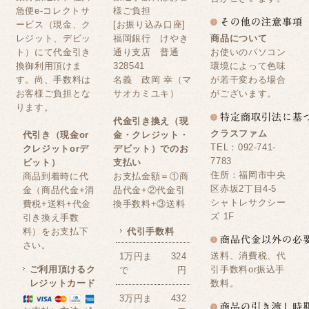
急便e-コレクトサ
様ご負担
ービス（現金、ク
[お振り込み口座]
レジット、デビッ
福岡銀行 けやき
商品について
ト）にて代金引き
通り支店 普通
お使いのパソコン
換御利用頂けま
328541
環境によって色味
す。尚、手数料は
名義 政岡 幸（マ
が若干変わる場合
お客様ご負担とな
サオカミユキ）
がございます。
ります。
代金引き換え（現
クラスファム
代引き（現金or
金・クレジット・
TEL：092-741-
クレジットorデ
デビット）でのお
7783
ビット）
支払い
住所：福岡市中央
商品到着時に代
お支払金額＝①商
区赤坂2丁目4-5
金（商品代金+消
品代金+②代金引
シャトレサクシー
費税+送料+代金
換手数料+③送料
ズ 1F
引き換え手数
料）をお支払下
代引手数料
さい。
送料、消費税、代
1万円ま
324
ご利用頂けるク
引手数料or振込手
で
円
レジットカード
数料。
3万円ま
432