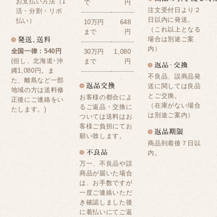
お支払い方法（1
で
円
注文受付日より２
活・分割・リボ
日以内に発送。
払い）
10万円
648
（これ以上となる
まで
円
場合は別途ご案
内）
全国一律：540円
30万円
1,080
(但し、北海道･沖
まで
円
縄1,080円。ま
不良品、誤商品発
た、離島など一部
送に関しては良品
地域の方は送料修
とご交換。
お客様の都合によ
正後にご連絡をい
（在庫がない場合
るご返品・交換に
たします。)
は別途ご案内）
ついては送料はお
客様ご負担にてお
願い致します。
商品到着後７日以
内。
万一、不良品や誤
商品が届いた場合
は、お手数ですが
一度ご連絡いただ
き確認しました後
に着払いにてご返