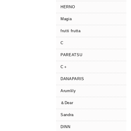
HERNO
Magia
frutti frutta
C
PAREATSU
C＋
DANAPARIS
Arumlily
＆Dear
Sandra
DINN