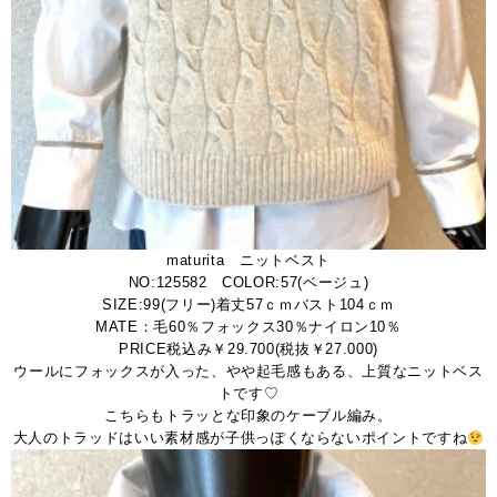
maturita ニットベスト
NO:125582 COLOR:57(ベージュ)
SIZE:99(フリー)着丈57ｃｍバスト104ｃｍ
MATE：毛60％フォックス30％ナイロン10％
PRICE税込み￥29.700(税抜￥27.000)
ウールにフォックスが入った、やや起毛感もある、上質なニットベス
トです♡
こちらもトラッとな印象のケーブル編み。
大人のトラッドはいい素材感が子供っぽくならないポイントですね