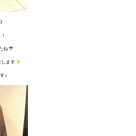
I
ト！
たね
致します
す♪