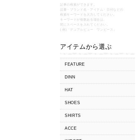
記事の検索ができます。
品番・ブランド名・アイテム・日付などの
検索キーワードを入力してください。
キーワードが複数ある場合は、
間にスペースを入れてください。
( 例)「デュアルビュー ワンピース」
アイテムから選ぶ
FEATURE
DINN
HAT
SHOES
SHIRTS
ACCE