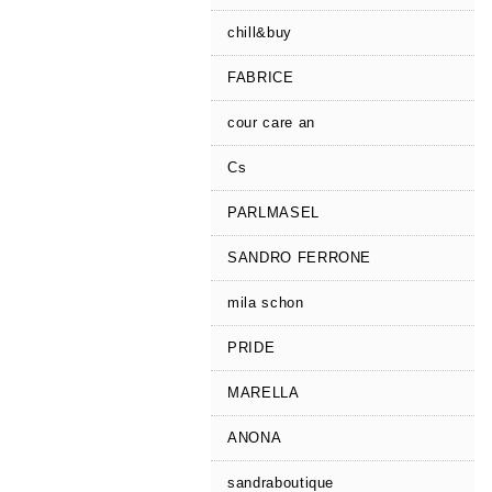
chill&buy
FABRICE
cour care an
Cs
PARLMASEL
SANDRO FERRONE
mila schon
PRIDE
MARELLA
ANONA
sandraboutique