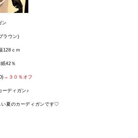
ガン
0(ブラウン)
身幅128ｃｍ
紙42％
0)
→３０％オフ
カーディガン♪
しい夏のカーディガンです♡