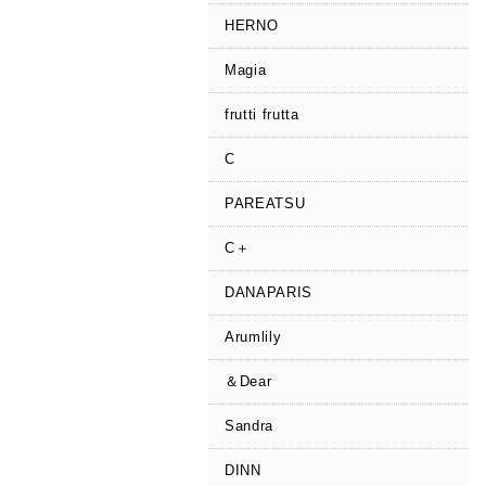
HERNO
Magia
frutti frutta
C
PAREATSU
C＋
DANAPARIS
Arumlily
＆Dear
Sandra
DINN