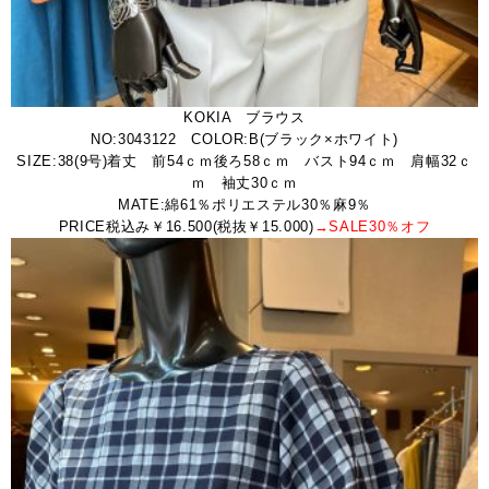
KOKIA ブラウス
NO:3043122 COLOR:B(ブラック×ホワイト)
SIZE:38(9号)着丈 前54ｃｍ後ろ58ｃｍ バスト94ｃｍ 肩幅32ｃ
ｍ 袖丈30ｃｍ
MATE:綿61％ポリエステル30％麻9％
PRICE税込み￥16.500(税抜￥15.000)
→SALE30％オフ