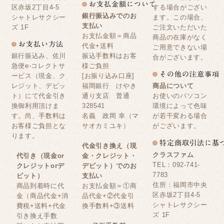
区赤坂2丁目4-5
する場合がござい
銀行振込みでのお
シャトレサクシー
ます。この場合、
支払い
ズ 1F
ご注文いただいた
お支払金額＝商品
商品の在庫がなく
代金+送料
ご用意できない場
銀行振込み、佐川
振込手数料はお客
合がございます。
急便e-コレクトサ
様ご負担
ービス（現金、ク
[お振り込み口座]
レジット、デビッ
福岡銀行 けやき
商品について
ト）にて代金引き
通り支店 普通
お使いのパソコン
換御利用頂けま
328541
環境によって色味
す。尚、手数料は
名義 政岡 幸（マ
が若干変わる場合
お客様ご負担とな
サオカミユキ）
がございます。
ります。
代金引き換え（現
クラスファム
代引き（現金or
金・クレジット・
TEL：092-741-
クレジットorデ
デビット）でのお
7783
ビット）
支払い
住所：福岡市中央
商品到着時に代
お支払金額＝①商
区赤坂2丁目4-5
金（商品代金+消
品代金+②代金引
シャトレサクシー
費税+送料+代金
換手数料+③送料
ズ 1F
引き換え手数