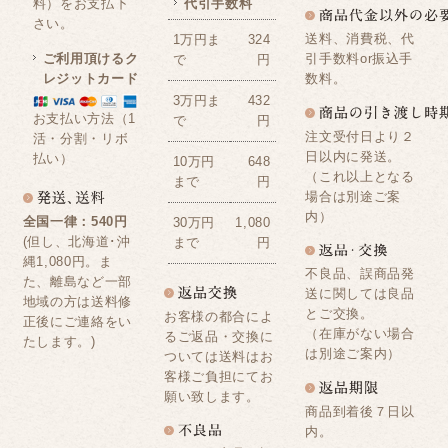
料）をお支払下
代引手数料
さい。
送料、消費税、代
1万円ま
324
ご利用頂けるク
引手数料or振込手
で
円
レジットカード
数料。
3万円ま
432
お支払い方法（1
で
円
注文受付日より２
活・分割・リボ
日以内に発送。
払い）
10万円
648
（これ以上となる
まで
円
場合は別途ご案
内）
全国一律：540円
30万円
1,080
(但し、北海道･沖
まで
円
縄1,080円。ま
不良品、誤商品発
た、離島など一部
送に関しては良品
地域の方は送料修
とご交換。
お客様の都合によ
正後にご連絡をい
（在庫がない場合
るご返品・交換に
たします。)
は別途ご案内）
ついては送料はお
客様ご負担にてお
願い致します。
商品到着後７日以
内。