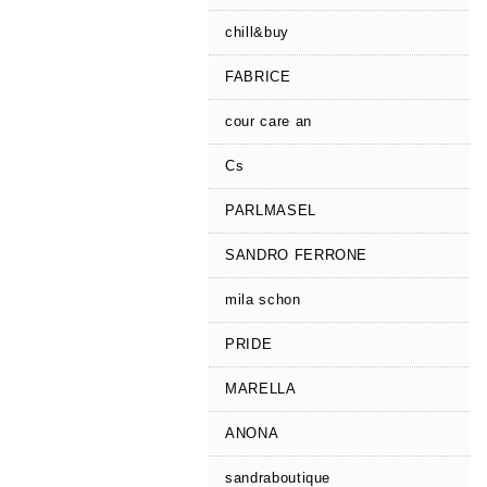
chill&buy
FABRICE
cour care an
Cs
PARLMASEL
SANDRO FERRONE
mila schon
PRIDE
MARELLA
ANONA
sandraboutique