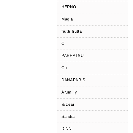
HERNO
Magia
frutti frutta
C
PAREATSU
C＋
DANAPARIS
Arumlily
＆Dear
Sandra
DINN