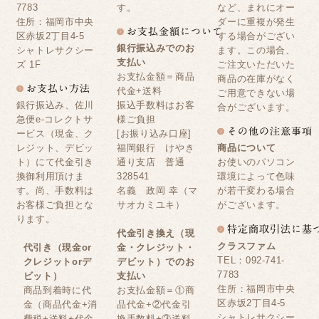
7783
す。
など、まれにオー
住所：福岡市中央
ダーに重複が発生
区赤坂2丁目4-5
する場合がござい
銀行振込みでのお
シャトレサクシー
ます。この場合、
支払い
ズ 1F
ご注文いただいた
お支払金額＝商品
商品の在庫がなく
代金+送料
ご用意できない場
銀行振込み、佐川
振込手数料はお客
合がございます。
急便e-コレクトサ
様ご負担
ービス（現金、ク
[お振り込み口座]
レジット、デビッ
福岡銀行 けやき
商品について
ト）にて代金引き
通り支店 普通
お使いのパソコン
換御利用頂けま
328541
環境によって色味
す。尚、手数料は
名義 政岡 幸（マ
が若干変わる場合
お客様ご負担とな
サオカミユキ）
がございます。
ります。
代金引き換え（現
クラスファム
代引き（現金or
金・クレジット・
TEL：092-741-
クレジットorデ
デビット）でのお
7783
ビット）
支払い
住所：福岡市中央
商品到着時に代
お支払金額＝①商
区赤坂2丁目4-5
金（商品代金+消
品代金+②代金引
シャトレサクシー
費税+送料+代金
換手数料+③送料