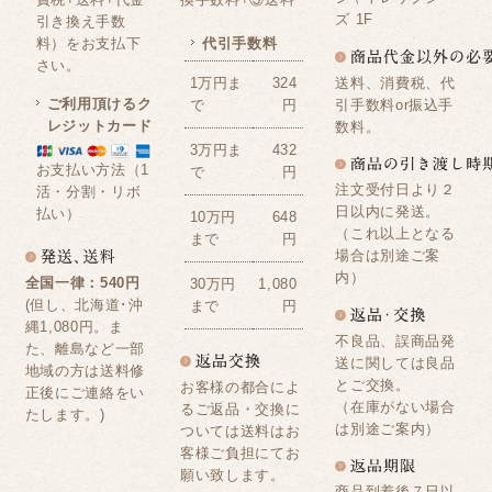
ズ 1F
引き換え手数
料）をお支払下
代引手数料
さい。
送料、消費税、代
1万円ま
324
ご利用頂けるク
引手数料or振込手
で
円
レジットカード
数料。
3万円ま
432
お支払い方法（1
で
円
注文受付日より２
活・分割・リボ
日以内に発送。
払い）
10万円
648
（これ以上となる
まで
円
場合は別途ご案
内）
全国一律：540円
30万円
1,080
(但し、北海道･沖
まで
円
縄1,080円。ま
不良品、誤商品発
た、離島など一部
送に関しては良品
地域の方は送料修
とご交換。
お客様の都合によ
正後にご連絡をい
（在庫がない場合
るご返品・交換に
たします。)
は別途ご案内）
ついては送料はお
客様ご負担にてお
願い致します。
商品到着後７日以