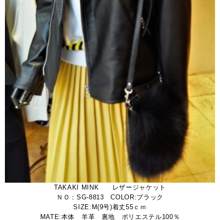
TAKAKI MINK レザージャケット
ＮＯ：SG-8813 COLOR:ブラック
SIZE:M(9号)着丈55ｃｍ
MATE:本体 羊革 裏地 ポリエステル100％