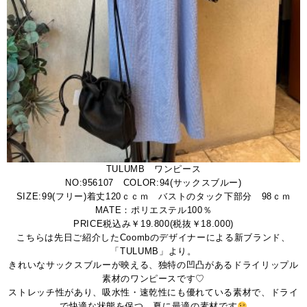
TULUMB ワンピース
NO:956107 COLOR:94(サックスブルー)
SIZE:99(フリー)着丈120ｃｃｍ バストのタック下部分 98ｃｍ
MATE：ポリエステル100％
PRICE税込み￥19.800(税抜￥18.000)
こちらは先日ご紹介したCoombのデザイナーによる新ブランド、
「TULUMB」より。
きれいなサックスブルーが映える、独特の凹凸があるドライリップル
素材のワンピースです♡
ストレッチ性があり、吸水性・速乾性にも優れている素材で、ドライ
で快適な状態を保つ、夏に最適の素材です