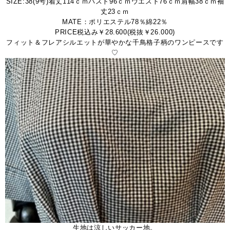
SIZE:38(9号)着丈114ｃｍバスト96ｃｍウエスト76ｃｍ肩幅38ｃｍ袖
丈23ｃｍ
MATE：ポリエステル78％綿22％
PRICE税込み￥28.600(税抜￥26.000)
フィット＆フレアシルエットが華やかな千鳥格子柄のワンピースです
♡
生地は涼しいサッカー地。