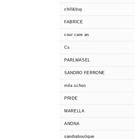
chill&buy
FABRICE
cour care an
Cs
PARLMASEL
SANDRO FERRONE
mila schon
PRIDE
MARELLA
ANONA
sandraboutique