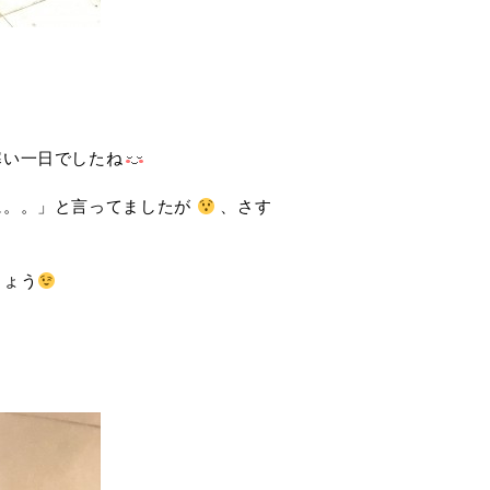
寒い一日でしたね
に。。」と言ってましたが
、さす
しょう