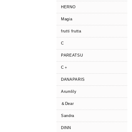
HERNO
Magia
frutti frutta
C
PAREATSU
C＋
DANAPARIS
Arumlily
＆Dear
Sandra
DINN