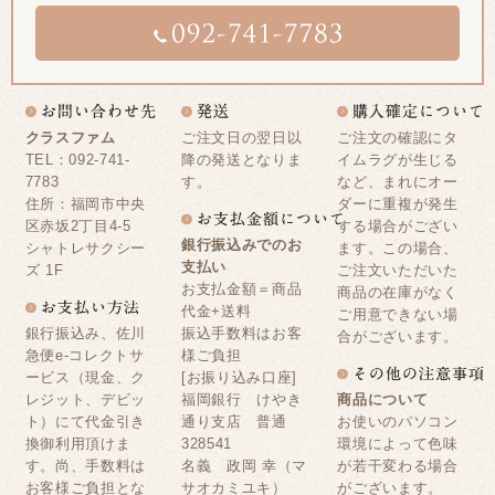
クラスファム
ご注文日の翌日以
ご注文の確認にタ
TEL：092-741-
降の発送となりま
イムラグが生じる
7783
す。
など、まれにオー
住所：福岡市中央
ダーに重複が発生
区赤坂2丁目4-5
する場合がござい
銀行振込みでのお
シャトレサクシー
ます。この場合、
支払い
ズ 1F
ご注文いただいた
お支払金額＝商品
商品の在庫がなく
代金+送料
ご用意できない場
銀行振込み、佐川
振込手数料はお客
合がございます。
急便e-コレクトサ
様ご負担
ービス（現金、ク
[お振り込み口座]
レジット、デビッ
福岡銀行 けやき
商品について
ト）にて代金引き
通り支店 普通
お使いのパソコン
換御利用頂けま
328541
環境によって色味
す。尚、手数料は
名義 政岡 幸（マ
が若干変わる場合
お客様ご負担とな
サオカミユキ）
がございます。