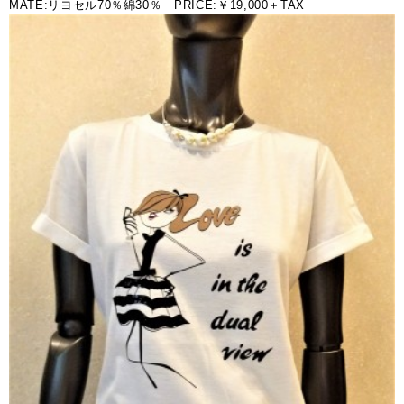
MATE:リヨセル70％綿30％ PRICE:￥19,000＋TAX