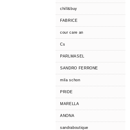
chill&buy
FABRICE
cour care an
Cs
PARLMASEL
SANDRO FERRONE
mila schon
PRIDE
MARELLA
ANONA
sandraboutique