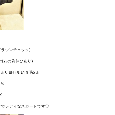
ー×ブラウンチェック)
ｍ(ゴムの為伸びあり)
6％リヨセル14％毛5％
0％
X
クでレディなスカートです♡