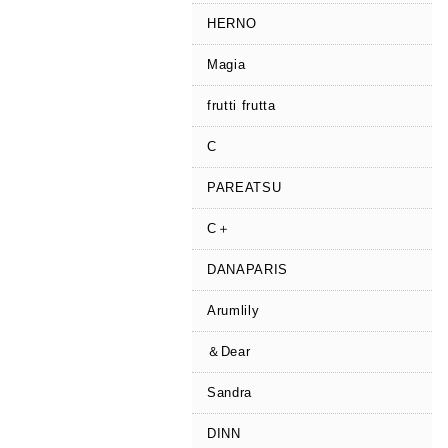
HERNO
Magia
frutti frutta
C
PAREATSU
C＋
DANAPARIS
Arumlily
＆Dear
Sandra
DINN