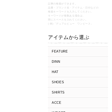
記事の検索ができます。
品番・ブランド名・アイテム・日付などの
検索キーワードを入力してください。
キーワードが複数ある場合は、
間にスペースを入れてください。
( 例)「デュアルビュー ワンピース」
アイテムから選ぶ
FEATURE
DINN
HAT
SHOES
SHIRTS
ACCE