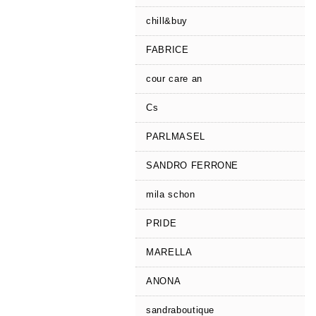
chill&buy
FABRICE
cour care an
Cs
PARLMASEL
SANDRO FERRONE
mila schon
PRIDE
MARELLA
ANONA
sandraboutique