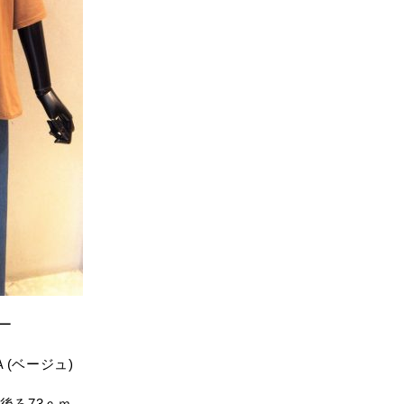
ソー
Ａ(ベージュ)
ｍ後ろ73ｃｍ