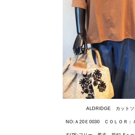
ALDRIDGE カット
NO:Ａ20Ｅ0030 ＣＯＬＯＲ：
SIZE:フリー 着丈 前61.5ｃ