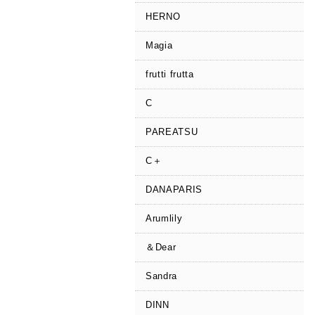
HERNO
Magia
frutti frutta
C
PAREATSU
C＋
DANAPARIS
Arumlily
＆Dear
Sandra
DINN