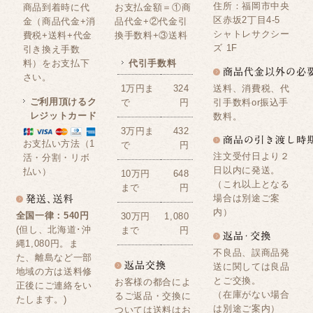
住所：福岡市中央
商品到着時に代
お支払金額＝①商
区赤坂2丁目4-5
金（商品代金+消
品代金+②代金引
シャトレサクシー
費税+送料+代金
換手数料+③送料
ズ 1F
引き換え手数
料）をお支払下
代引手数料
さい。
送料、消費税、代
1万円ま
324
ご利用頂けるク
引手数料or振込手
で
円
レジットカード
数料。
3万円ま
432
お支払い方法（1
で
円
注文受付日より２
活・分割・リボ
日以内に発送。
払い）
10万円
648
（これ以上となる
まで
円
場合は別途ご案
内）
全国一律：540円
30万円
1,080
(但し、北海道･沖
まで
円
縄1,080円。ま
不良品、誤商品発
た、離島など一部
送に関しては良品
地域の方は送料修
とご交換。
お客様の都合によ
正後にご連絡をい
（在庫がない場合
るご返品・交換に
たします。)
は別途ご案内）
ついては送料はお