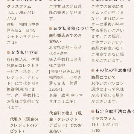
クラスファム
ご注文日の翌日以
ご注文の確認にタ
TEL：092-741-
降の発送となりま
イムラグが生じる
7783
す。
など、まれにオー
住所：福岡市中央
ダーに重複が発生
区赤坂2丁目4-5
する場合がござい
銀行振込みでのお
シャトレサクシー
ます。この場合、
支払い
ズ 1F
ご注文いただいた
お支払金額＝商品
商品の在庫がなく
代金+送料
ご用意できない場
銀行振込み、佐川
振込手数料はお客
合がございます。
急便e-コレクトサ
様ご負担
ービス（現金、ク
[お振り込み口座]
レジット、デビッ
福岡銀行 けやき
商品について
ト）にて代金引き
通り支店 普通
お使いのパソコン
換御利用頂けま
328541
環境によって色味
す。尚、手数料は
名義 政岡 幸（マ
が若干変わる場合
お客様ご負担とな
サオカミユキ）
がございます。
ります。
代金引き換え（現
クラスファム
代引き（現金or
金・クレジット・
TEL：092-741-
クレジットorデ
デビット）でのお
7783
ビット）
支払い