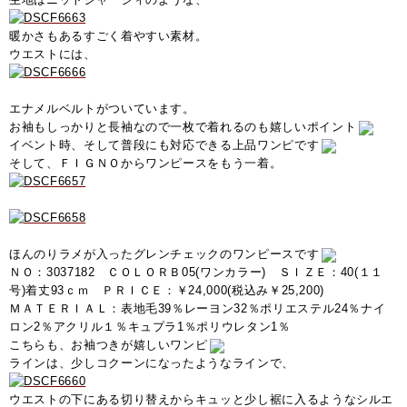
暖かさもあるすごく着やすい素材。
ウエストには、
エナメルベルトがついています。
お袖もしっかりと長袖なので一枚で着れるのも嬉しいポイント
イベント時、そして普段にも対応できる上品ワンピです
そして、ＦＩＧＮＯからワンピースをもう一着。
ほんのりラメが入ったグレンチェックのワンピースです
ＮＯ：3037182 ＣＯＬＯＲＢ05(ワンカラー) ＳＩＺＥ：40(１１
号)着丈93ｃｍ ＰＲＩＣＥ：￥24,000(税込み￥25,200)
ＭＡＴＥＲＩＡＬ：表地毛39％レーヨン32％ポリエステル24％ナイ
ロン2％アクリル１％キュプラ1％ポリウレタン1％
こちらも、お袖つきが嬉しいワンピ
ラインは、少しコクーンになったようなラインで、
ウエストの下にある切り替えからキュッと少し裾に入るようなシルエ