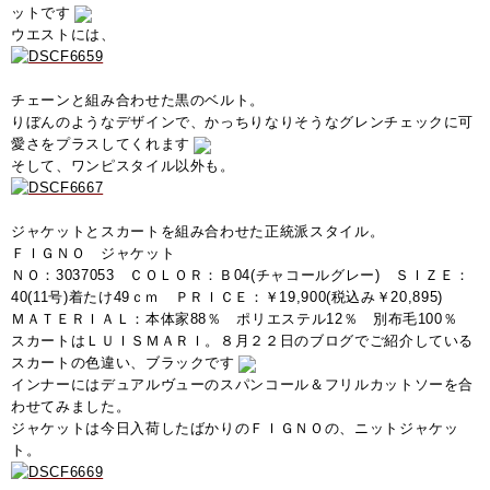
ットです
ウエストには、
チェーンと組み合わせた黒のベルト。
りぼんのようなデザインで、かっちりなりそうなグレンチェックに可
愛さをプラスしてくれます
そして、ワンピスタイル以外も。
ジャケットとスカートを組み合わせた正統派スタイル。
ＦＩＧＮＯ ジャケット
ＮＯ：3037053 ＣＯＬＯＲ：Ｂ04(チャコールグレー) ＳＩＺＥ：
40(11号)着たけ49ｃｍ ＰＲＩＣＥ：￥19,900(税込み￥20,895)
ＭＡＴＥＲＩＡＬ：本体家88％ ポリエステル12％ 別布毛100％
スカートはＬＵＩＳＭＡＲＩ。８月２２日のブログでご紹介している
スカートの色違い、ブラックです
インナーにはデュアルヴューのスパンコール＆フリルカットソーを合
わせてみました。
ジャケットは今日入荷したばかりのＦＩＧＮＯの、ニットジャケッ
ト。