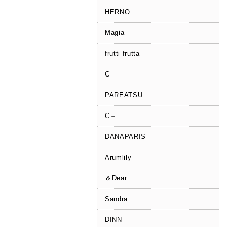
HERNO
Magia
frutti frutta
C
PAREATSU
C＋
DANAPARIS
Arumlily
＆Dear
Sandra
DINN