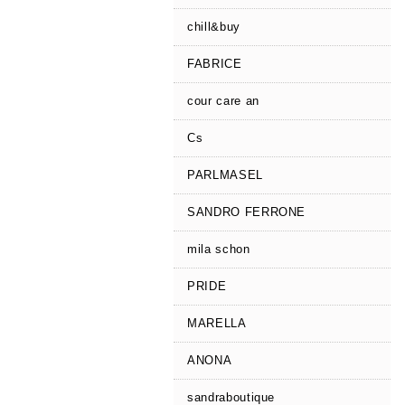
chill&buy
FABRICE
cour care an
Cs
PARLMASEL
SANDRO FERRONE
mila schon
PRIDE
MARELLA
ANONA
sandraboutique