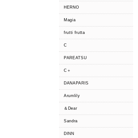
HERNO
Magia
frutti frutta
C
PAREATSU
C＋
DANAPARIS
Arumlily
＆Dear
Sandra
DINN