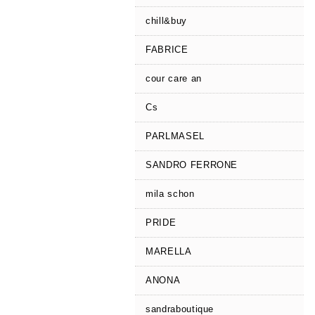
chill&buy
FABRICE
cour care an
Cs
PARLMASEL
SANDRO FERRONE
mila schon
PRIDE
MARELLA
ANONA
sandraboutique