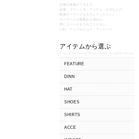
記事の検索ができます。
品番・ブランド名・アイテム・日付などの
検索キーワードを入力してください。
キーワードが複数ある場合は、
間にスペースを入れてください。
( 例)「デュアルビュー ワンピース」
アイテムから選ぶ
FEATURE
DINN
HAT
SHOES
SHIRTS
ACCE