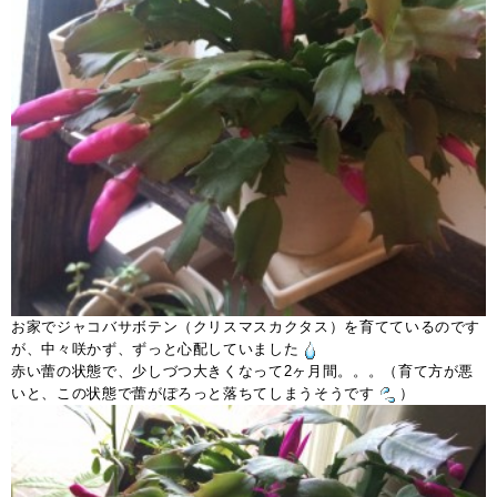
お家でジャコバサボテン（クリスマスカクタス）を育てているのです
が、中々咲かず、ずっと心配していました
赤い蕾の状態で、少しづつ大きくなって2ヶ月間。。。（育て方が悪
いと、この状態で蕾がぽろっと落ちてしまうそうです
）