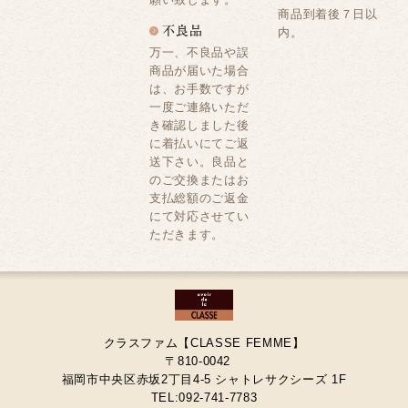
商品到着後７日以
内。
万一、不良品や誤
商品が届いた場合
は、お手数ですが
一度ご連絡いただ
き確認しました後
に着払いにてご返
送下さい。良品と
のご交換またはお
支払総額のご返金
にて対応させてい
ただきます。
クラスファム【CLASSE FEMME】
〒810-0042
福岡市中央区赤坂2丁目4-5 シャトレサクシーズ 1F
TEL:092-741-7783