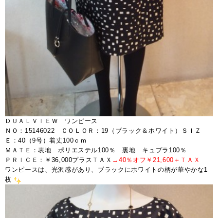
ＤＵＡＬＶＩＥＷ ワンピース
ＮＯ：15146022 ＣＯＬＯＲ：19（ブラック＆ホワイト）ＳＩＺ
Ｅ：40（9号）着丈100ｃｍ
ＭＡＴＥ：表地 ポリエステル100％ 裏地 キュプラ100％
ＰＲＩＣＥ：￥36,000プラスＴＡＸ
→40％オフ￥21,600＋ＴＡＸ
ワンピースは、光沢感があり、ブラックにホワイトの柄が華やかな1
枚