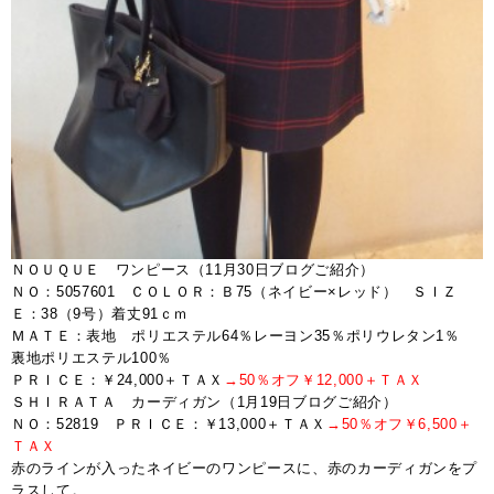
ＮＯＵＱＵＥ ワンピース（11月30日ブログご紹介）
ＮＯ：5057601 ＣＯＬＯＲ：Ｂ75（ネイビー×レッド） ＳＩＺ
Ｅ：38（9号）着丈91ｃｍ
ＭＡＴＥ：表地 ポリエステル64％レーヨン35％ポリウレタン1％
裏地ポリエステル100％
ＰＲＩＣＥ：￥24,000＋ＴＡＸ
→50％オフ￥12,000＋ＴＡＸ
ＳＨＩＲＡＴＡ カーディガン（1月19日ブログご紹介）
ＮＯ：52819 ＰＲＩＣＥ：￥13,000＋ＴＡＸ
→50％オフ￥6,500＋
ＴＡＸ
赤のラインが入ったネイビーのワンピースに、赤のカーディガンをプ
ラスして。