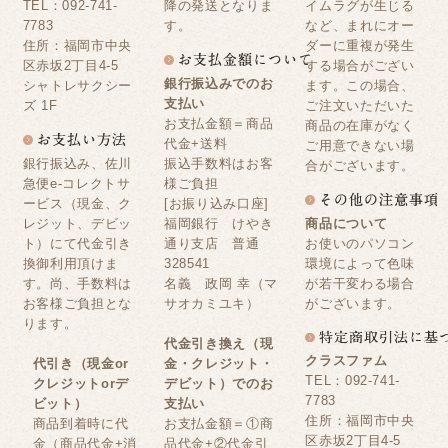
TEL：092-741-
降の発送となりま
イムラグが生じる
7783
す。
など、まれにオー
住所：福岡市中央
ダーに重複が発生
区赤坂2丁目4-5
する場合がござい
銀行振込みでのお
シャトレサクシー
ます。この場合、
支払い
ズ 1F
ご注文いただいた
お支払金額＝商品
商品の在庫がなく
代金+送料
ご用意できない場
銀行振込み、佐川
振込手数料はお客
合がございます。
急便e-コレクトサ
様ご負担
ービス（現金、ク
[お振り込み口座]
レジット、デビッ
福岡銀行 けやき
商品について
ト）にて代金引き
通り支店 普通
お使いのパソコン
換御利用頂けま
328541
環境によって色味
す。尚、手数料は
名義 政岡 幸（マ
が若干変わる場合
お客様ご負担とな
サオカミユキ）
がございます。
ります。
代金引き換え（現
クラスファム
代引き（現金or
金・クレジット・
TEL：092-741-
クレジットorデ
デビット）でのお
7783
ビット）
支払い
住所：福岡市中央
商品到着時に代
お支払金額＝①商
区赤坂2丁目4-5
金（商品代金+消
品代金+②代金引