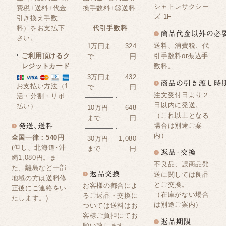
シャトレサクシー
費税+送料+代金
換手数料+③送料
ズ 1F
引き換え手数
料）をお支払下
代引手数料
さい。
送料、消費税、代
1万円ま
324
ご利用頂けるク
引手数料or振込手
で
円
レジットカード
数料。
3万円ま
432
お支払い方法（1
で
円
注文受付日より２
活・分割・リボ
日以内に発送。
払い）
10万円
648
（これ以上となる
まで
円
場合は別途ご案
内）
全国一律：540円
30万円
1,080
(但し、北海道･沖
まで
円
縄1,080円。ま
不良品、誤商品発
た、離島など一部
送に関しては良品
地域の方は送料修
とご交換。
お客様の都合によ
正後にご連絡をい
（在庫がない場合
るご返品・交換に
たします。)
は別途ご案内）
ついては送料はお
客様ご負担にてお
願い致します。