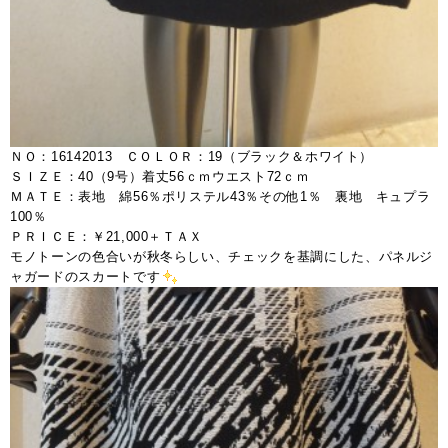
ＮＯ：16142013 ＣＯＬＯＲ：19（ブラック＆ホワイト）
ＳＩＺＥ：40（9号）着丈56ｃｍウエスト72ｃｍ
ＭＡＴＥ：表地 綿56％ポリステル43％その他1％ 裏地 キュプラ
100％
ＰＲＩＣＥ：￥21,000＋ＴＡＸ
モノトーンの色合いが秋冬らしい、チェックを基調にした、パネルジ
ャガードのスカートです