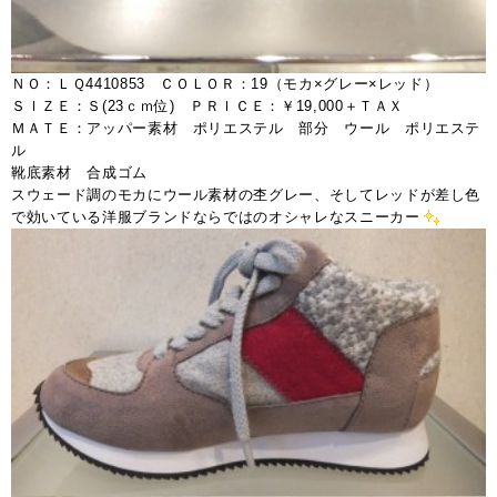
ＮＯ：ＬＱ4410853 ＣＯＬＯＲ：19（モカ×グレー×レッド）
ＳＩＺＥ：Ｓ(23ｃｍ位) ＰＲＩＣＥ：￥19,000＋ＴＡＸ
ＭＡＴＥ：アッパー素材 ポリエステル 部分 ウール ポリエステ
ル
靴底素材 合成ゴム
スウェード調のモカにウール素材の杢グレー、そしてレッドが差し色
で効いている洋服ブランドならではのオシャレなスニーカー