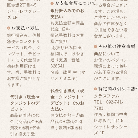
区赤坂2丁目4-5
する場合がござい
銀行振込みでのお
シャトレサクシー
ます。この場合、
支払い
ズ 1F
ご注文いただいた
お支払金額＝商品
商品の在庫がなく
代金+送料
ご用意できない場
銀行振込み、佐川
振込手数料はお客
合がございます。
急便e-コレクトサ
様ご負担
ービス（現金、ク
[お振り込み口座]
レジット、デビッ
福岡銀行 けやき
商品について
ト）にて代金引き
通り支店 普通
お使いのパソコン
換御利用頂けま
328541
環境によって色味
す。尚、手数料は
名義 政岡 幸（マ
が若干変わる場合
お客様ご負担とな
サオカミユキ）
がございます。
ります。
代金引き換え（現
クラスファム
代引き（現金or
金・クレジット・
TEL：092-741-
クレジットorデ
デビット）でのお
7783
ビット）
支払い
住所：福岡市中央
商品到着時に代
お支払金額＝①商
区赤坂2丁目4-5
金（商品代金+消
品代金+②代金引
シャトレサクシー
費税+送料+代金
換手数料+③送料
ズ 1F
引き換え手数