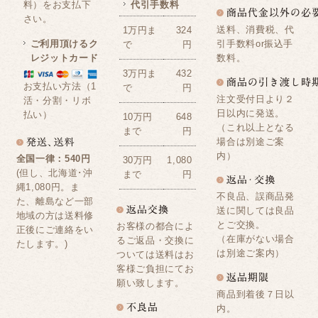
料）をお支払下
代引手数料
さい。
送料、消費税、代
1万円ま
324
ご利用頂けるク
引手数料or振込手
で
円
レジットカード
数料。
3万円ま
432
お支払い方法（1
で
円
注文受付日より２
活・分割・リボ
日以内に発送。
払い）
10万円
648
（これ以上となる
まで
円
場合は別途ご案
内）
全国一律：540円
30万円
1,080
(但し、北海道･沖
まで
円
縄1,080円。ま
不良品、誤商品発
た、離島など一部
送に関しては良品
地域の方は送料修
とご交換。
お客様の都合によ
正後にご連絡をい
（在庫がない場合
るご返品・交換に
たします。)
は別途ご案内）
ついては送料はお
客様ご負担にてお
願い致します。
商品到着後７日以
内。