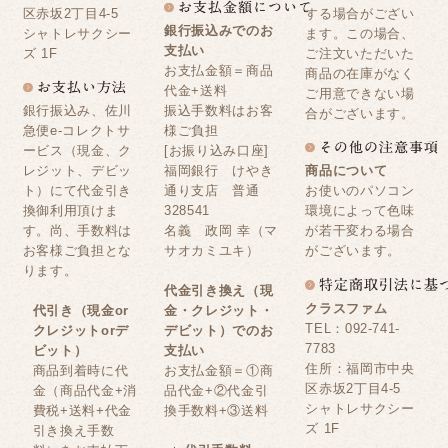
区赤坂2丁目4-5
する場合がござい
銀行振込みでのお
シャトレサクシー
ます。この場合、
支払い
ズ 1F
ご注文いただいた
お支払金額＝商品
商品の在庫がなく
代金+送料
ご用意できない場
銀行振込み、佐川
振込手数料はお客
合がございます。
急便e-コレクトサ
様ご負担
ービス（現金、ク
[お振り込み口座]
レジット、デビッ
福岡銀行 けやき
商品について
ト）にて代金引き
通り支店 普通
お使いのパソコン
換御利用頂けま
328541
環境によって色味
す。尚、手数料は
名義 政岡 幸（マ
が若干変わる場合
お客様ご負担とな
サオカミユキ）
がございます。
ります。
代金引き換え（現
クラスファム
代引き（現金or
金・クレジット・
TEL：092-741-
クレジットorデ
デビット）でのお
7783
ビット）
支払い
住所：福岡市中央
商品到着時に代
お支払金額＝①商
区赤坂2丁目4-5
金（商品代金+消
品代金+②代金引
シャトレサクシー
費税+送料+代金
換手数料+③送料
ズ 1F
引き換え手数