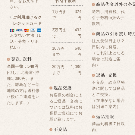
料）をお支払下
代引手数料
さい。
送料、消費税、代
1万円ま
324
ご利用頂けるク
引手数料or振込手
で
円
レジットカード
数料。
3万円ま
432
お支払い方法（1
で
円
注文受付日より２
活・分割・リボ
日以内に発送。
払い）
10万円
648
（これ以上となる
まで
円
場合は別途ご案
内）
全国一律：540円
30万円
1,080
(但し、北海道･沖
まで
円
縄1,080円。ま
不良品、誤商品発
た、離島など一部
送に関しては良品
地域の方は送料修
とご交換。
お客様の都合によ
正後にご連絡をい
（在庫がない場合
るご返品・交換に
たします。)
は別途ご案内）
ついては送料はお
客様ご負担にてお
願い致します。
商品到着後７日以
内。