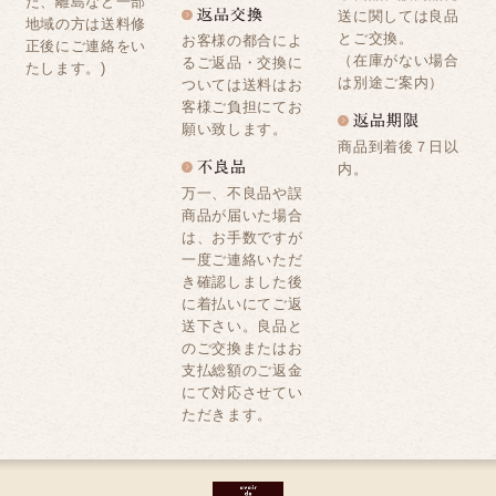
た、離島など一部
送に関しては良品
地域の方は送料修
とご交換。
お客様の都合によ
正後にご連絡をい
（在庫がない場合
るご返品・交換に
たします。)
は別途ご案内）
ついては送料はお
客様ご負担にてお
願い致します。
商品到着後７日以
内。
万一、不良品や誤
商品が届いた場合
は、お手数ですが
一度ご連絡いただ
き確認しました後
に着払いにてご返
送下さい。良品と
のご交換またはお
支払総額のご返金
にて対応させてい
ただきます。