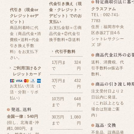
代金引き換え（現
クラスファム
代引き（現金or
金・クレジット・
TEL：092-741-
クレジットorデ
デビット）でのお
7783
ビット）
支払い
住所：福岡市中央
商品到着時に代
お支払金額＝①商
区赤坂2丁目4-5
金（商品代金+消
品代金+②代金引
シャトレサクシー
費税+送料+代金
換手数料+③送料
ズ 1F
引き換え手数
料）をお支払下
代引手数料
さい。
送料、消費税、代
1万円ま
324
ご利用頂けるク
引手数料or振込手
で
円
レジットカード
数料。
3万円ま
432
お支払い方法（1
で
円
注文受付日より２
活・分割・リボ
日以内に発送。
払い）
10万円
648
（これ以上となる
まで
円
場合は別途ご案
内）
全国一律：540円
30万円
1,080
(但し、北海道･沖
まで
円
縄1,080円。ま
不良品、誤商品発