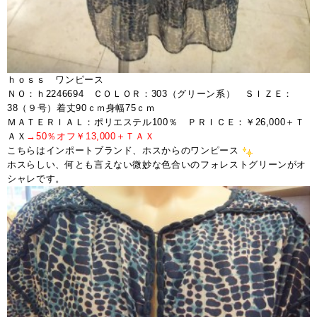
ｈｏｓｓ ワンピース
ＮＯ：ｈ2246694 ＣＯＬＯＲ：303（グリーン系） ＳＩＺＥ：
38（９号）着丈90ｃｍ身幅75ｃｍ
ＭＡＴＥＲＩＡＬ：ポリエステル100％ ＰＲＩＣＥ：￥26,000＋Ｔ
ＡＸ
→50％オフ￥13,000＋ＴＡＸ
こちらはインポートブランド、ホスからのワンピース
ホスらしい、何とも言えない微妙な色合いのフォレストグリーンがオ
シャレです。