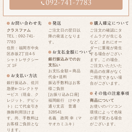
クラスファム
ご注文日の翌日以
ご注文の確認にタ
TEL：092-741-
降の発送となりま
イムラグが生じる
7783
す。
など、まれにオー
住所：福岡市中央
ダーに重複が発生
区赤坂2丁目4-5
する場合がござい
銀行振込みでのお
シャトレサクシー
ます。この場合、
支払い
ズ 1F
ご注文いただいた
お支払金額＝商品
商品の在庫がなく
代金+送料
ご用意できない場
銀行振込み、佐川
振込手数料はお客
合がございます。
急便e-コレクトサ
様ご負担
ービス（現金、ク
[お振り込み口座]
レジット、デビッ
福岡銀行 けやき
商品について
ト）にて代金引き
通り支店 普通
お使いのパソコン
換御利用頂けま
328541
環境によって色味
す。尚、手数料は
名義 政岡 幸（マ
が若干変わる場合
お客様ご負担とな
サオカミユキ）
がございます。
ります。