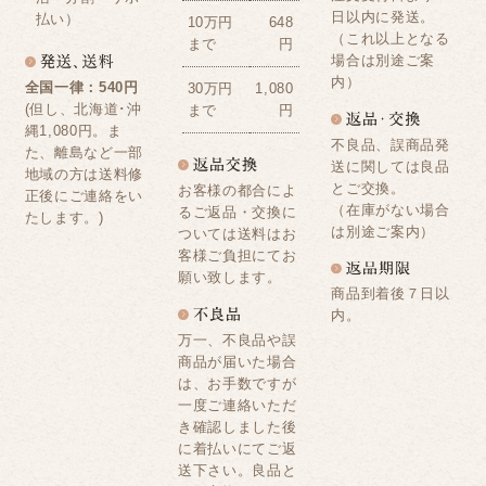
日以内に発送。
払い）
10万円
648
（これ以上となる
まで
円
場合は別途ご案
内）
全国一律：540円
30万円
1,080
(但し、北海道･沖
まで
円
縄1,080円。ま
不良品、誤商品発
た、離島など一部
送に関しては良品
地域の方は送料修
とご交換。
お客様の都合によ
正後にご連絡をい
（在庫がない場合
るご返品・交換に
たします。)
は別途ご案内）
ついては送料はお
客様ご負担にてお
願い致します。
商品到着後７日以
内。
万一、不良品や誤
商品が届いた場合
は、お手数ですが
一度ご連絡いただ
き確認しました後
に着払いにてご返
送下さい。良品と