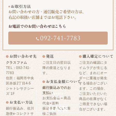
クラスファム
ご注文日の翌日以
ご注文の確認にタ
TEL：092-741-
降の発送となりま
イムラグが生じる
7783
す。
など、まれにオー
住所：福岡市中央
ダーに重複が発生
区赤坂2丁目4-5
する場合がござい
銀行振込みでのお
シャトレサクシー
ます。この場合、
支払い
ズ 1F
ご注文いただいた
お支払金額＝商品
商品の在庫がなく
代金+送料
ご用意できない場
銀行振込み、佐川
振込手数料はお客
合がございます。
急便e-コレクトサ
様ご負担