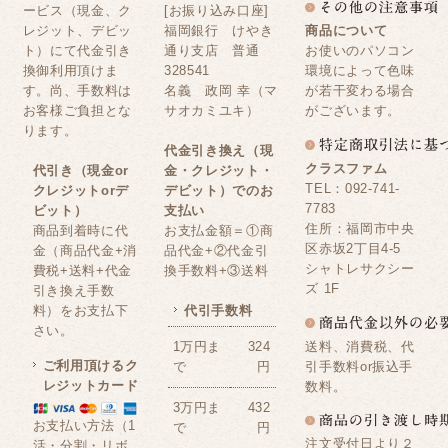
ービス（現金、ク
[お振り込み口座]
レジット、デビッ
福岡銀行 けやき
商品について
ト）にて代金引き
通り支店 普通
お使いのパソコン
換御利用頂けま
328541
環境によって色味
す。尚、手数料は
名義 政岡 幸（マ
が若干変わる場合
お客様ご負担とな
サオカミユキ）
がございます。
ります。
代金引き換え（現
クラスファム
代引き（現金or
金・クレジット・
TEL：092-741-
クレジットorデ
デビット）でのお
7783
ビット）
支払い
住所：福岡市中央
商品到着時に代
お支払金額＝①商
区赤坂2丁目4-5
金（商品代金+消
品代金+②代金引
シャトレサクシー
費税+送料+代金
換手数料+③送料
ズ 1F
引き換え手数
料）をお支払下
代引手数料
さい。
送料、消費税、代
1万円ま
324
ご利用頂けるク
引手数料or振込手
で
円
レジットカード
数料。
3万円ま
432
お支払い方法（1
で
円
注文受付日より２
活・分割・リボ