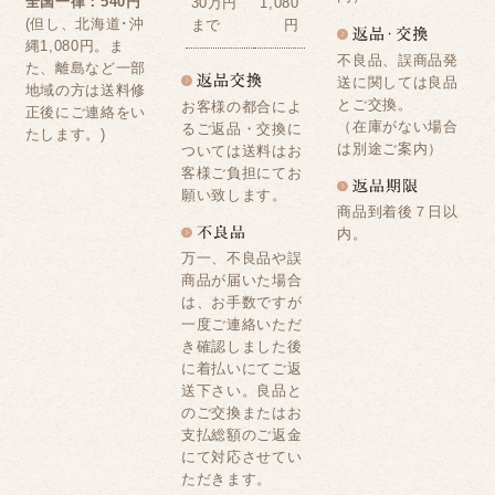
全国一律：540円
30万円
1,080
(但し、北海道･沖
まで
円
縄1,080円。ま
不良品、誤商品発
た、離島など一部
送に関しては良品
地域の方は送料修
とご交換。
お客様の都合によ
正後にご連絡をい
（在庫がない場合
るご返品・交換に
たします。)
は別途ご案内）
ついては送料はお
客様ご負担にてお
願い致します。
商品到着後７日以
内。
万一、不良品や誤
商品が届いた場合
は、お手数ですが
一度ご連絡いただ
き確認しました後
に着払いにてご返
送下さい。良品と
のご交換またはお
支払総額のご返金
にて対応させてい
ただきます。