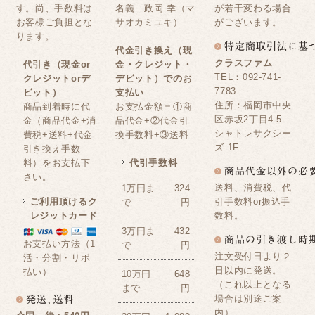
す。尚、手数料は
名義 政岡 幸（マ
が若干変わる場合
お客様ご負担とな
サオカミユキ）
がございます。
ります。
代金引き換え（現
クラスファム
代引き（現金or
金・クレジット・
TEL：092-741-
クレジットorデ
デビット）でのお
7783
ビット）
支払い
住所：福岡市中央
商品到着時に代
お支払金額＝①商
区赤坂2丁目4-5
金（商品代金+消
品代金+②代金引
シャトレサクシー
費税+送料+代金
換手数料+③送料
ズ 1F
引き換え手数
料）をお支払下
代引手数料
さい。
送料、消費税、代
1万円ま
324
ご利用頂けるク
引手数料or振込手
で
円
レジットカード
数料。
3万円ま
432
お支払い方法（1
で
円
注文受付日より２
活・分割・リボ
日以内に発送。
払い）
10万円
648
（これ以上となる
まで
円
場合は別途ご案
内）