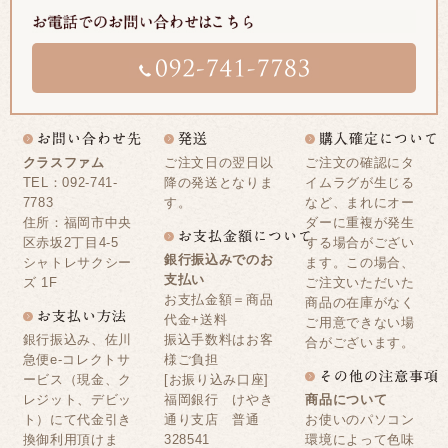
クラスファム
ご注文日の翌日以
ご注文の確認にタ
TEL：092-741-
降の発送となりま
イムラグが生じる
7783
す。
など、まれにオー
住所：福岡市中央
ダーに重複が発生
区赤坂2丁目4-5
する場合がござい
銀行振込みでのお
シャトレサクシー
ます。この場合、
支払い
ズ 1F
ご注文いただいた
お支払金額＝商品
商品の在庫がなく
代金+送料
ご用意できない場
銀行振込み、佐川
振込手数料はお客
合がございます。
急便e-コレクトサ
様ご負担
ービス（現金、ク
[お振り込み口座]
レジット、デビッ
福岡銀行 けやき
商品について
ト）にて代金引き
通り支店 普通
お使いのパソコン
換御利用頂けま
328541
環境によって色味