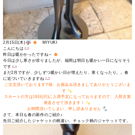
2月15日(木)
MIYUKI
こんにちは
昨日は暖かかったですね～
今日は少し寒さが戻りましたが、福岡は明日も暖かい一日になりそう
です
まだ2月ですが、少しずつ暖かい日が増えたり、寒くなったり。。春
に近づいていきますね
ご注文頂いておりますY様、お振込み頂きましてありがとうございま
す
スカートの方は18日(日)に入荷予定になっておりますので、入荷次第
発送させて頂きます！
お時間頂いてしまい、申し訳ありません
さて、本日も春の新作のご紹介♪
先日ご紹介したジャケットの柄違い、チェック柄のジャケットです。