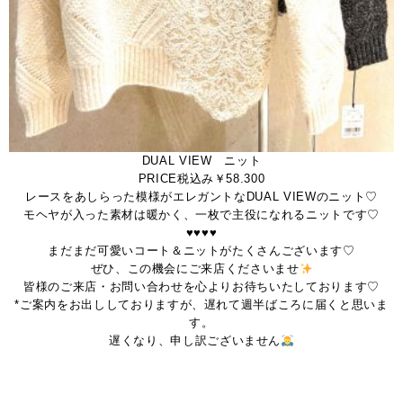
DUAL VIEW ニット
PRICE税込み￥58.300
レースをあしらった模様がエレガントなDUAL VIEWのニット♡
モヘヤが入った素材は暖かく、一枚で主役になれるニットです♡
♥♥♥♥
まだまだ可愛いコート＆ニットがたくさんございます♡
ぜひ、この機会にご来店くださいませ
皆様のご来店・お問い合わせを心よりお待ちいたしております♡
*ご案内をお出ししておりますが、遅れて週半ばころに届くと思いま
す。
遅くなり、申し訳ございません