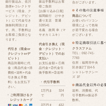
銀行振込み、佐川
振込手数料はお客
合がございます。
急便e-コレクトサ
様ご負担
ービス（現金、ク
[お振り込み口座]
レジット、デビッ
福岡銀行 けやき
商品について
ト）にて代金引き
通り支店 普通
お使いのパソコン
換御利用頂けま
328541
環境によって色味
す。尚、手数料は
名義 政岡 幸（マ
が若干変わる場合
お客様ご負担とな
サオカミユキ）
がございます。
ります。
代金引き換え（現
クラスファム
代引き（現金or
金・クレジット・
TEL：092-741-
クレジットorデ
デビット）でのお
7783
ビット）
支払い
住所：福岡市中央
商品到着時に代
お支払金額＝①商
区赤坂2丁目4-5
金（商品代金+消
品代金+②代金引
シャトレサクシー
費税+送料+代金
換手数料+③送料
ズ 1F
引き換え手数
料）をお支払下
代引手数料
さい。
送料、消費税、代
1万円ま
324
ご利用頂けるク
引手数料or振込手
で
円
レジットカード
数料。
3万円ま
432