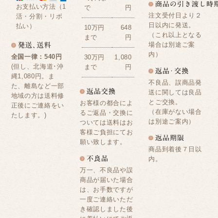
お支払い方法（1
で
円
注文受付日より２
活・分割・リボ
日以内に発送。
払い）
10万円
648
（これ以上となる
まで
円
場合は別途ご案
内）
全国一律：540円
30万円
1,080
(但し、北海道･沖
まで
円
縄1,080円。ま
不良品、誤商品発
た、離島など一部
送に関しては良品
地域の方は送料修
とご交換。
お客様の都合によ
正後にご連絡をい
（在庫がない場合
るご返品・交換に
たします。)
は別途ご案内）
ついては送料はお
客様ご負担にてお
願い致します。
商品到着後７日以
内。
万一、不良品や誤
商品が届いた場合
は、お手数ですが
一度ご連絡いただ
き確認しました後