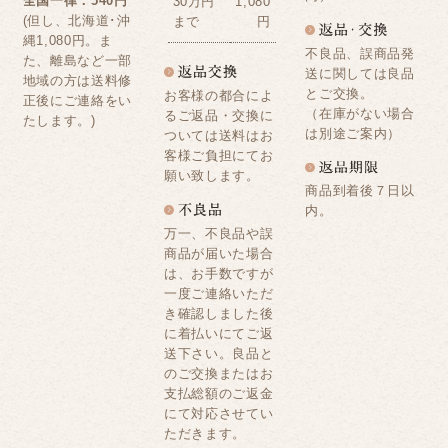
全国一律：540円
30万円
1,080
(但し、北海道･沖
まで
円
縄1,080円。ま
不良品、誤商品発
た、離島など一部
送に関しては良品
地域の方は送料修
とご交換。
お客様の都合によ
正後にご連絡をい
（在庫がない場合
るご返品・交換に
たします。)
は別途ご案内）
ついては送料はお
客様ご負担にてお
願い致します。
商品到着後７日以
内。
万一、不良品や誤
商品が届いた場合
は、お手数ですが
一度ご連絡いただ
き確認しました後
に着払いにてご返
送下さい。良品と
のご交換またはお
支払総額のご返金
にて対応させてい
ただきます。