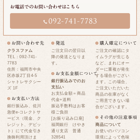
クラスファム
ご注文日の翌日以
ご注文の確認にタ
TEL：092-741-
降の発送となりま
イムラグが生じる
7783
す。
など、まれにオー
住所：福岡市中央
ダーに重複が発生
区赤坂2丁目4-5
する場合がござい
銀行振込みでのお
シャトレサクシー
ます。この場合、
支払い
ズ 1F
ご注文いただいた
お支払金額＝商品
商品の在庫がなく
代金+送料
ご用意できない場
銀行振込み、佐川
振込手数料はお客
合がございます。
急便e-コレクトサ
様ご負担
ービス（現金、ク
[お振り込み口座]
レジット、デビッ
福岡銀行 けやき
商品について
ト）にて代金引き
通り支店 普通
お使いのパソコン
換御利用頂けま
328541
環境によって色味