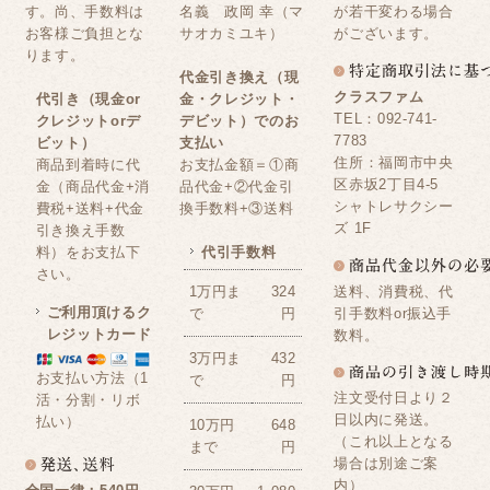
す。尚、手数料は
名義 政岡 幸（マ
が若干変わる場合
お客様ご負担とな
サオカミユキ）
がございます。
ります。
代金引き換え（現
クラスファム
代引き（現金or
金・クレジット・
TEL：092-741-
クレジットorデ
デビット）でのお
7783
ビット）
支払い
住所：福岡市中央
商品到着時に代
お支払金額＝①商
区赤坂2丁目4-5
金（商品代金+消
品代金+②代金引
シャトレサクシー
費税+送料+代金
換手数料+③送料
ズ 1F
引き換え手数
料）をお支払下
代引手数料
さい。
送料、消費税、代
1万円ま
324
ご利用頂けるク
引手数料or振込手
で
円
レジットカード
数料。
3万円ま
432
お支払い方法（1
で
円
注文受付日より２
活・分割・リボ
日以内に発送。
払い）
10万円
648
（これ以上となる
まで
円
場合は別途ご案
内）