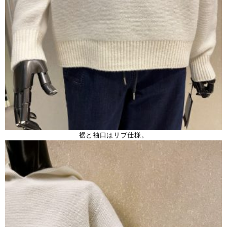
裾と袖口はリブ仕様。