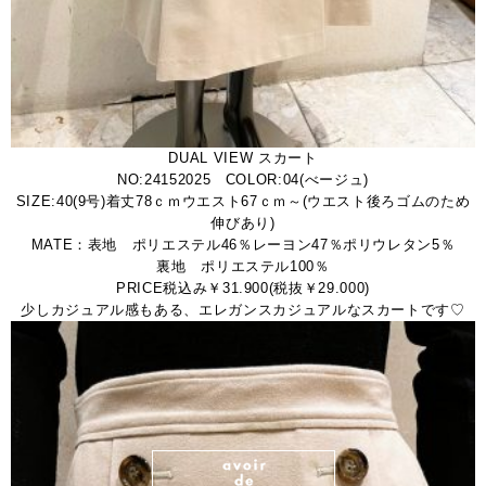
DUAL VIEW スカート
NO:24152025 COLOR:04(べージュ)
SIZE:40(9号)着丈78ｃｍウエスト67ｃｍ～(ウエスト後ろゴムのため
伸びあり)
MATE：表地 ポリエステル46％レーヨン47％ポリウレタン5％
裏地 ポリエステル100％
PRICE税込み￥31.900(税抜￥29.000)
少しカジュアル感もある、エレガンスカジュアルなスカートです♡