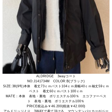
ALDRIDGE 3wayコート
NO:J141734M COLOR:B(ブラック)
SIZE:38(9号)本体 着丈73ｃｍバスト104ｃｍ肩幅40ｃｍ袖丈59ｃｍ
ベスト 着丈60ｃｍバスト100ｃｍ
MATE：本体 表地・裏地 ポリエステル100％ エコファーベス
ト 表地・裏地 ポリエステル100％
PRICE税込み￥46.200(税抜￥42.000)
アルドリッジより、3WAYで着て頂ける、マウンテンパーカーがベー