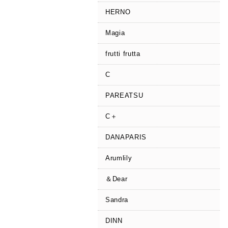
HERNO
Magia
frutti frutta
C
PAREATSU
C＋
DANAPARIS
Arumlily
＆Dear
Sandra
DINN