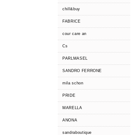
chill&buy
FABRICE
cour care an
Cs
PARLMASEL
SANDRO FERRONE
mila schon
PRIDE
MARELLA
ANONA
sandraboutique