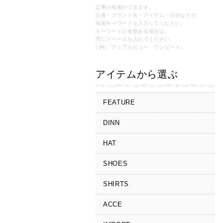
記事の検索ができます。
品番・ブランド名・アイテム・日付などの
検索キーワードを入力してください。
キーワードが複数ある場合は、
間にスペースを入れてください。
( 例)「デュアルビュー ワンピース」
アイテムから選ぶ
FEATURE
DINN
HAT
SHOES
SHIRTS
ACCE