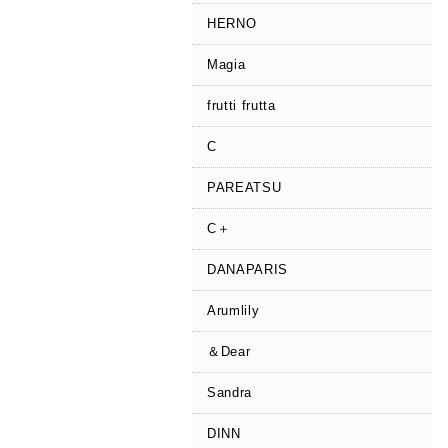
HERNO
Magia
frutti frutta
C
PAREATSU
C＋
DANAPARIS
Arumlily
＆Dear
Sandra
DINN