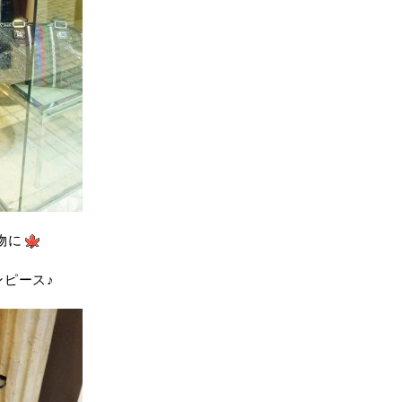
物に
ンピース♪