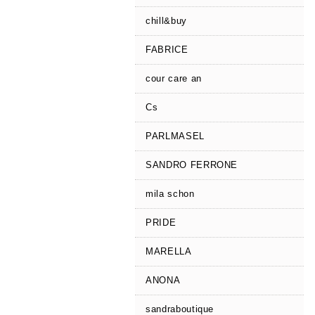
chill&buy
FABRICE
cour care an
Cs
PARLMASEL
SANDRO FERRONE
mila schon
PRIDE
MARELLA
ANONA
sandraboutique