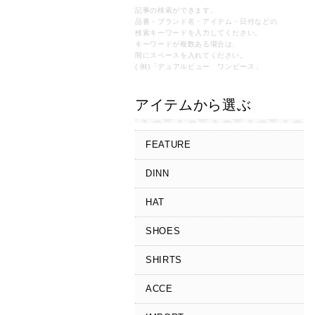
記事の検索ができます。
品番・ブランド名・アイテム・日付などの
検索キーワードを入力してください。
キーワードが複数ある場合は、
間にスペースを入れてください。
( 例)「デュアルビュー ワンピース」
アイテムから選ぶ
FEATURE
DINN
HAT
SHOES
SHIRTS
ACCE